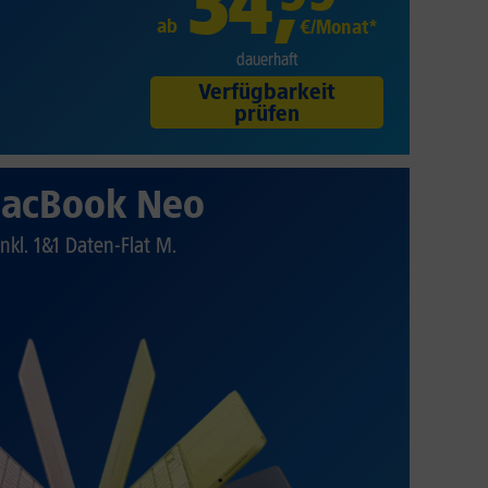
34
,
ab
€/Monat*
dauerhaft
Verfügbarkeit
prüfen
acBook Neo
Inkl. 1&1 Daten-Flat M.