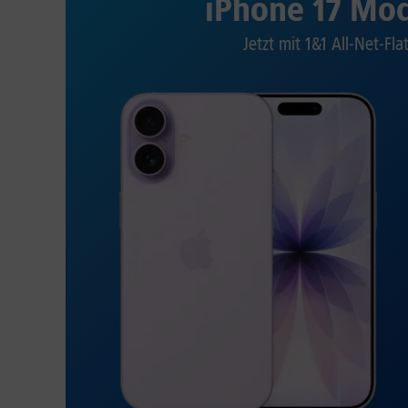
iPhone 17 Mod
Jetzt mit 1&1 All-Net-Fla