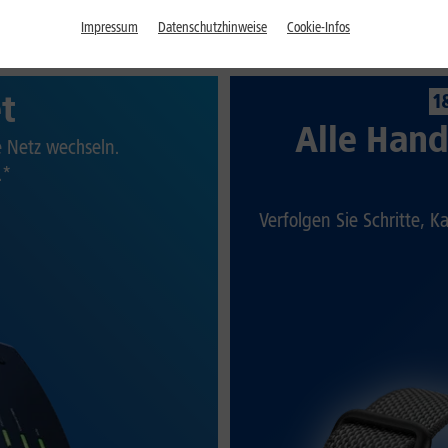
Impressum
Datenschutzhinweise
Cookie-Infos
et
1
Alle Hand
te Netz wechseln.
.*
Verfolgen Sie Schritte, K