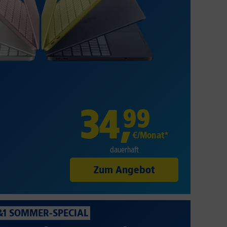
34
,
99
€/Monat*
dauerhaft
Zum Angebot
&1 SOMMER-SPECIAL