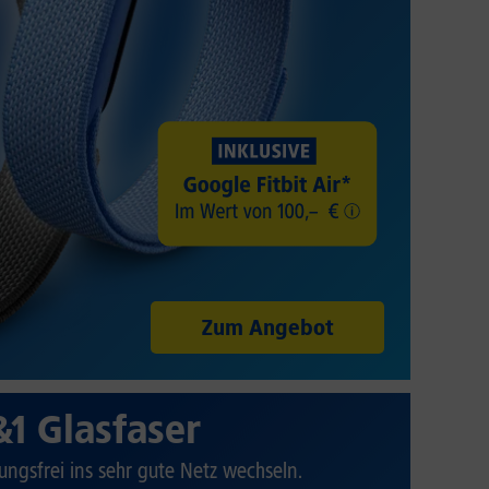
Zum Angebot
&1 Glasfaser
ungsfrei ins sehr gute Netz wechseln.