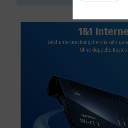
1&1 Intern
Jetzt unterbrechungsfrei ins sehr gu
Ohne doppelte Kosten