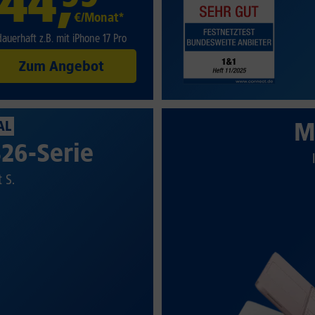
44
,
€/Monat*
dauerhaft z.B. mit iPhone 17 Pro
Zum Angebot
M
AL
26-Serie
t S.