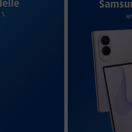
elle
Samsun
t S.
Jet