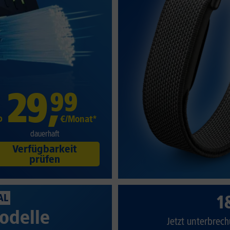
29
,
99
b
€/Monat*
dauerhaft
Verfügbarkeit
prüfen
1
AL
odelle
Jetzt unterbrech