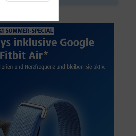
&1 SOMMER-SPECIAL
ys inklusive Google
Fitbit Air*
alorien und Herzfrequenz und bleiben Sie aktiv.