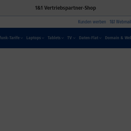
1&1 Vertriebspartner-Shop
Kunden werben
1&1 Webmail
funk-Tarife
Laptops
Tablets
TV
Daten-Flat
Domain & Web
1&1 SOMMER-SPECIAL
Farbelhaft
Jetzt alle iPhone-Modelle zum
Dauertiefpreis sichern.*