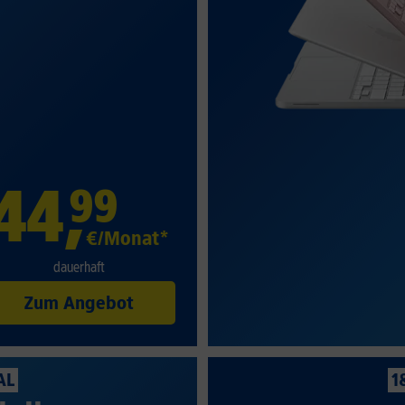
44
,
99
€/Monat*
dauerhaft
Zum Angebot
AL
1