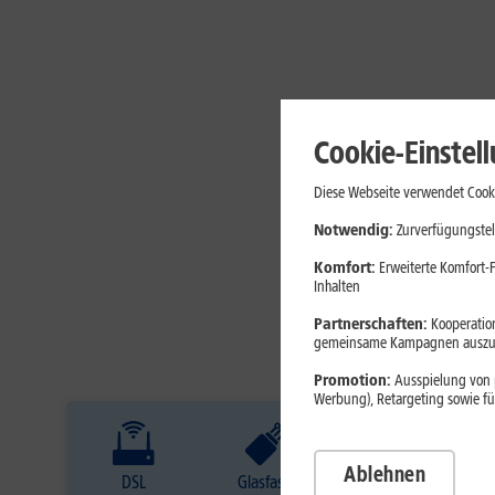
Cookie-Einstel
Diese Webseite verwendet Cooki
Notwendig:
Zurverfügungstel
Komfort:
Erweiterte Komfort-F
Inhalten
Partnerschaften:
Kooperation
gemeinsame Kampagnen auszuw
Promotion:
Ausspielung von p
Werbung), Retargeting sowie fü
Ablehnen
DSL
Glasfaser
Internet