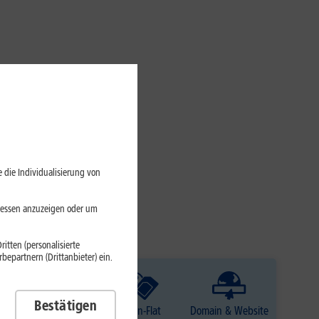
 die Individualisierung von
eressen anzuzeigen oder um
itten (personalisierte
epartnern (Drittanbieter) ein.
Bestätigen
TV
Daten-Flat
Domain & Website