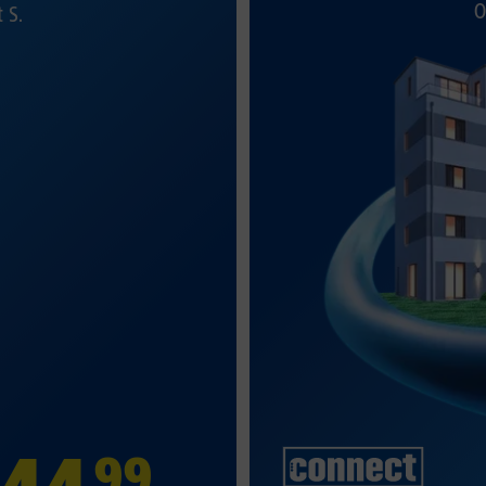
O
t S.
99