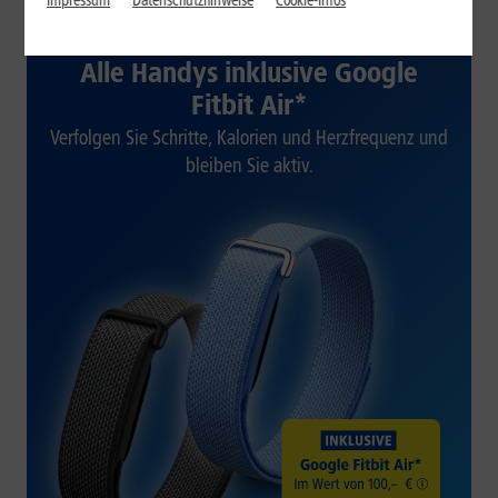
Impressum
Datenschutzhinweise
Cookie-Infos
1&1 SOMMER-SPECIAL
Alle Handys inklusive Google
Fitbit Air*
Verfolgen Sie Schritte, Kalorien und Herzfrequenz und
bleiben Sie aktiv.