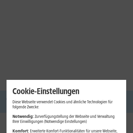
Cookie-Einstellungen
Diese Webseite verwendet Cookies und ähnliche Technologien für
DSL
Glasfaser
Internet
Handys
Mobilfunk-
Laptops
Tablets
folgende Zwecke:
Tarife
Notwendig:
Zurverfügungstellung der Webseite und Verwaltung
Ihrer Einwilligungen (Notwendige Einstellungen)
1&1 Internet
Komfort:
Erweiterte Komfort-Funktionalitäten für unsere Webseite,