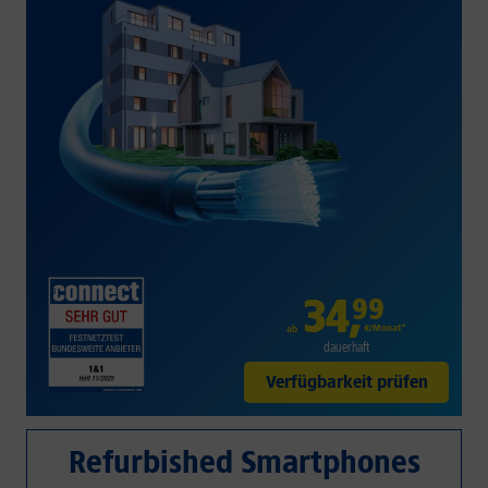
34
,
99
€/Monat*
ab
dauerhaft
Verfügbarkeit prüfen
Refurbished Smartphones