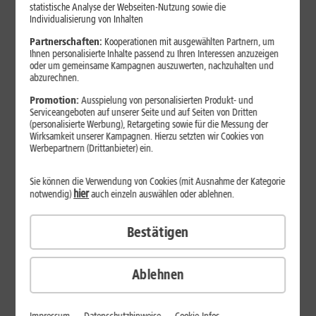
Jetzt unterbrechungsfrei ins sehr gute Netz wechseln.
statistische Analyse der Webseiten-Nutzung sowie die
Individualisierung von Inhalten
Ohne doppelte Kosten.*
Partnerschaften:
Kooperationen mit ausgewählten Partnern, um
Ihnen personalisierte Inhalte passend zu Ihren Interessen anzuzeigen
oder um gemeinsame Kampagnen auszuwerten, nachzuhalten und
abzurechnen.
Promotion:
Ausspielung von personalisierten Produkt- und
Serviceangeboten auf unserer Seite und auf Seiten von Dritten
(personalisierte Werbung), Retargeting sowie für die Messung der
Wirksamkeit unserer Kampagnen. Hierzu setzten wir Cookies von
Werbepartnern (Drittanbieter) ein.
Sie können die Verwendung von Cookies (mit Ausnahme der Kategorie
hier
notwendig)
auch einzeln auswählen oder ablehnen.
Bestätigen
29
,
99
€/Monat*
ab
dauerhaft
Ablehnen
Verfügbarkeit prüfen