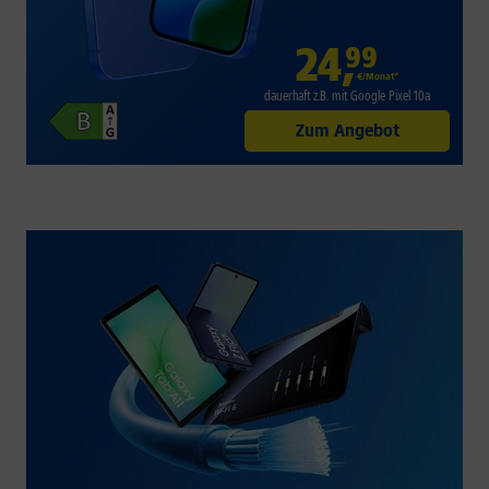
24
,
99
€/Monat*
dauerhaft z.B. mit Google Pixel 10a
Zum Angebot