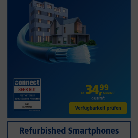
34
,
99
€/Monat*
ab
dauerhaft
Verfügbarkeit prüfen
Refurbished Smartphones