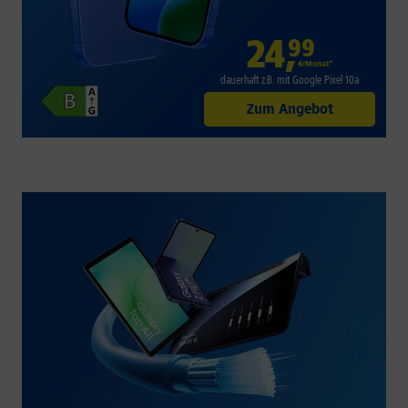
24
,
99
€/Monat*
dauerhaft z.B. mit Google Pixel 10a
Zum Angebot