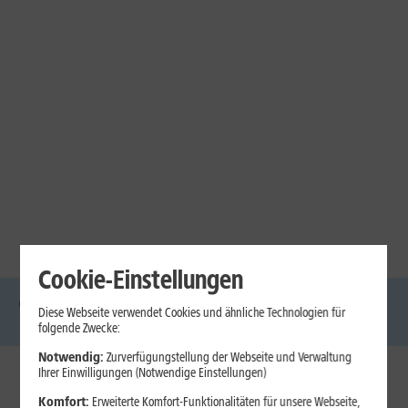
Cookie-Einstellungen
Diese Webseite verwendet Cookies und ähnliche Technologien für
DSL
Glasfaser
Internet
Handys
Mobilfunk-
Laptops
Tablets
folgende Zwecke:
Tarife
Notwendig:
Zurverfügungstellung der Webseite und Verwaltung
Ihrer Einwilligungen (Notwendige Einstellungen)
1&1 Internet
Komfort:
Erweiterte Komfort-Funktionalitäten für unsere Webseite,