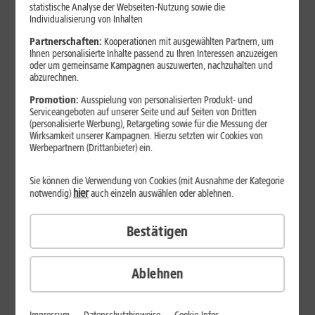
Jetzt unterbrechungsfrei ins sehr gute Netz wechseln.
statistische Analyse der Webseiten-Nutzung sowie die
Individualisierung von Inhalten
Ohne doppelte Kosten.*
Partnerschaften:
Kooperationen mit ausgewählten Partnern, um
Ihnen personalisierte Inhalte passend zu Ihren Interessen anzuzeigen
oder um gemeinsame Kampagnen auszuwerten, nachzuhalten und
abzurechnen.
Promotion:
Ausspielung von personalisierten Produkt- und
Serviceangeboten auf unserer Seite und auf Seiten von Dritten
(personalisierte Werbung), Retargeting sowie für die Messung der
Wirksamkeit unserer Kampagnen. Hierzu setzten wir Cookies von
Werbepartnern (Drittanbieter) ein.
Sie können die Verwendung von Cookies (mit Ausnahme der Kategorie
hier
notwendig)
auch einzeln auswählen oder ablehnen.
Bestätigen
29
,
99
€/Monat*
ab
dauerhaft
Ablehnen
Verfügbarkeit prüfen