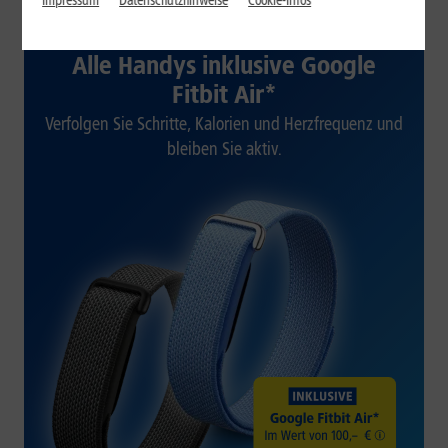
Impressum
Datenschutzhinweise
Cookie-Infos
1&1 SOMMER-SPECIAL
Alle Handys inklusive Google
Fitbit Air*
Verfolgen Sie Schritte, Kalorien und Herzfrequenz und
bleiben Sie aktiv.