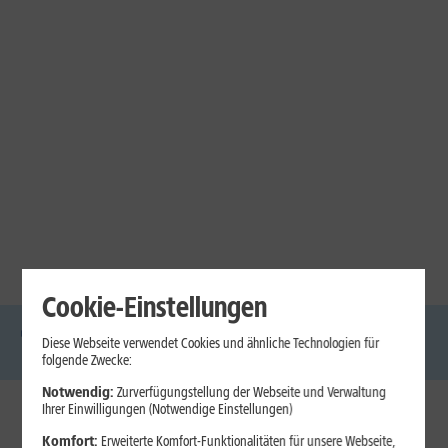
Cookie-Einstellungen
Diese Webseite verwendet Cookies und ähnliche Technologien für
DSL
Glasfaser
Internet
Handys
Mobilfunk-
Laptops
Tablets
folgende Zwecke:
Tarife
Notwendig:
Zurverfügungstellung der Webseite und Verwaltung
Ihrer Einwilligungen (Notwendige Einstellungen)
1&1 Internet
Komfort:
Erweiterte Komfort-Funktionalitäten für unsere Webseite,