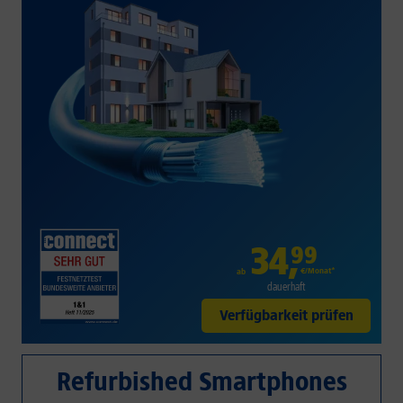
34
,
99
€/Monat*
ab
dauerhaft
Verfügbarkeit prüfen
Refurbished Smartphones