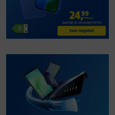
24
,
99
€/Monat*
dauerhaft z.B. mit Google Pixel 10a
Zum Angebot