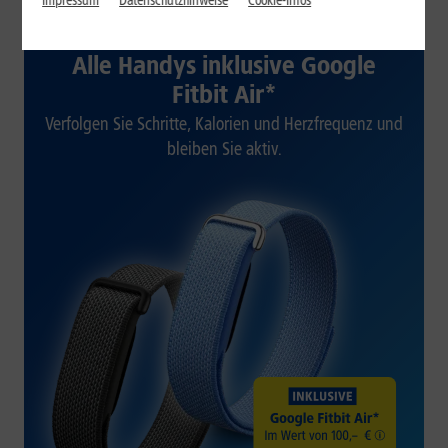
Impressum
Datenschutzhinweise
Cookie-Infos
1&1 SOMMER-SPECIAL
Alle Handys inklusive Google
Fitbit Air*
Verfolgen Sie Schritte, Kalorien und Herzfrequenz und
bleiben Sie aktiv.