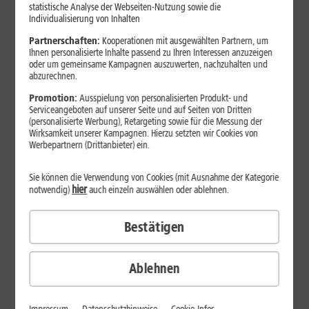
Jetzt unterbrechungsfrei ins sehr gute Netz wechseln.
statistische Analyse der Webseiten-Nutzung sowie die
Individualisierung von Inhalten
Ohne doppelte Kosten.*
Partnerschaften:
Kooperationen mit ausgewählten Partnern, um
Ihnen personalisierte Inhalte passend zu Ihren Interessen anzuzeigen
oder um gemeinsame Kampagnen auszuwerten, nachzuhalten und
abzurechnen.
Promotion:
Ausspielung von personalisierten Produkt- und
Serviceangeboten auf unserer Seite und auf Seiten von Dritten
(personalisierte Werbung), Retargeting sowie für die Messung der
Wirksamkeit unserer Kampagnen. Hierzu setzten wir Cookies von
Werbepartnern (Drittanbieter) ein.
Sie können die Verwendung von Cookies (mit Ausnahme der Kategorie
hier
notwendig)
auch einzeln auswählen oder ablehnen.
Bestätigen
29
,
99
€/Monat*
ab
dauerhaft
Ablehnen
Verfügbarkeit prüfen