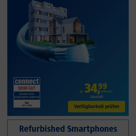
34
,
99
€/Monat*
ab
dauerhaft
Verfügbarkeit prüfen
Refurbished Smartphones