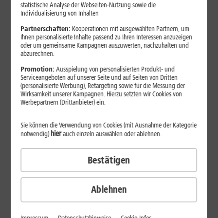
Jetzt unterbrechungsfrei ins sehr gute Netz wechseln.
statistische Analyse der Webseiten-Nutzung sowie die
Individualisierung von Inhalten
Ohne doppelte Kosten.*
Partnerschaften:
Kooperationen mit ausgewählten Partnern, um
Ihnen personalisierte Inhalte passend zu Ihren Interessen anzuzeigen
oder um gemeinsame Kampagnen auszuwerten, nachzuhalten und
abzurechnen.
Promotion:
Ausspielung von personalisierten Produkt- und
Serviceangeboten auf unserer Seite und auf Seiten von Dritten
(personalisierte Werbung), Retargeting sowie für die Messung der
Wirksamkeit unserer Kampagnen. Hierzu setzten wir Cookies von
Werbepartnern (Drittanbieter) ein.
Sie können die Verwendung von Cookies (mit Ausnahme der Kategorie
hier
notwendig)
auch einzeln auswählen oder ablehnen.
Bestätigen
29
,
99
€/Monat*
ab
dauerhaft
Ablehnen
Verfügbarkeit prüfen