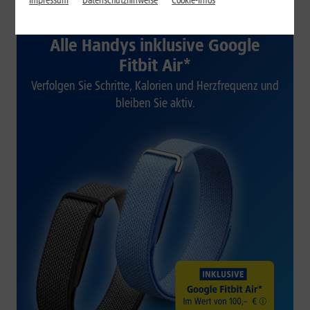
Impressum
Datenschutzhinweise
Cookie-Infos
1&1 SOMMER-SPECIAL
Alle Handys inklusive Google
Fitbit Air*
Verfolgen Sie Schritte, Kalorien und Herzfrequenz und
bleiben Sie aktiv.