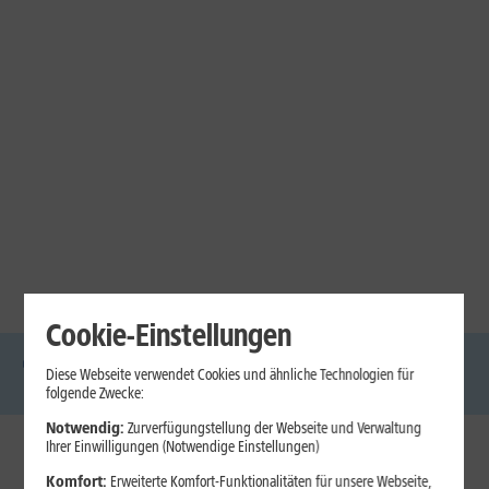
Cookie-Einstellungen
Diese Webseite verwendet Cookies und ähnliche Technologien für
DSL
Glasfaser
Internet
Handys
Mobilfunk-
Laptops
Tablets
folgende Zwecke:
Tarife
Notwendig:
Zurverfügungstellung der Webseite und Verwaltung
Ihrer Einwilligungen (Notwendige Einstellungen)
1&1 Internet
Komfort:
Erweiterte Komfort-Funktionalitäten für unsere Webseite,