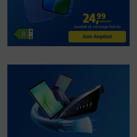
24
,
99
€/Monat*
dauerhaft z.B. mit Google Pixel 10a
Zum Angebot