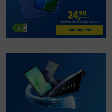
24
,
99
€/Monat*
dauerhaft z.B. mit Google Pixel 10a
Zum Angebot