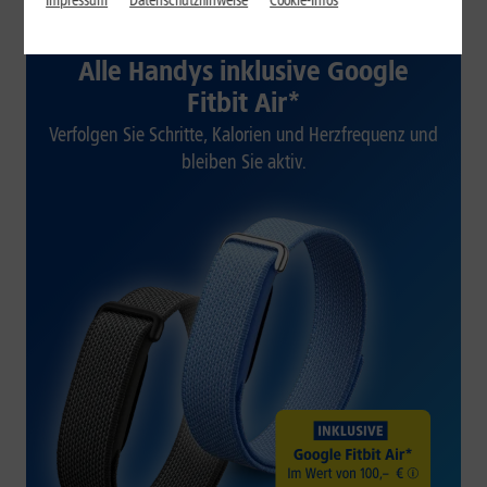
Impressum
Datenschutzhinweise
Cookie-Infos
1&1 SOMMER-SPECIAL
Alle Handys inklusive Google
Fitbit Air*
Verfolgen Sie Schritte, Kalorien und Herzfrequenz und
bleiben Sie aktiv.