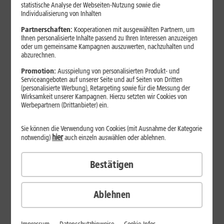
Jetzt unterbrechungsfrei ins sehr gute Netz wechseln.
statistische Analyse der Webseiten-Nutzung sowie die
Individualisierung von Inhalten
Ohne doppelte Kosten.*
Partnerschaften:
Kooperationen mit ausgewählten Partnern, um
Ihnen personalisierte Inhalte passend zu Ihren Interessen anzuzeigen
oder um gemeinsame Kampagnen auszuwerten, nachzuhalten und
abzurechnen.
Promotion:
Ausspielung von personalisierten Produkt- und
Serviceangeboten auf unserer Seite und auf Seiten von Dritten
(personalisierte Werbung), Retargeting sowie für die Messung der
Wirksamkeit unserer Kampagnen. Hierzu setzten wir Cookies von
Werbepartnern (Drittanbieter) ein.
Sie können die Verwendung von Cookies (mit Ausnahme der Kategorie
hier
notwendig)
auch einzeln auswählen oder ablehnen.
Bestätigen
29
,
99
€/Monat*
ab
dauerhaft
Ablehnen
Verfügbarkeit prüfen