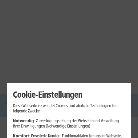
Cookie-Einstellungen
Diese Webseite verwendet Cookies und ähnliche Technologien für
DSL
Glasfaser
Internet
Handys
Mobilfunk-
Laptops
Tablets
folgende Zwecke:
Tarife
Notwendig:
Zurverfügungstellung der Webseite und Verwaltung
Ihrer Einwilligungen (Notwendige Einstellungen)
1&1 Internet
Komfort:
Erweiterte Komfort-Funktionalitäten für unsere Webseite,