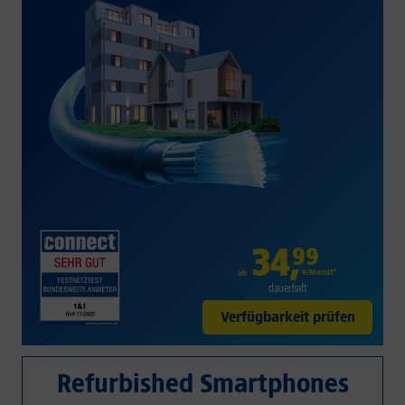
34
,
99
€/Monat*
ab
dauerhaft
Verfügbarkeit prüfen
Refurbished Smartphones