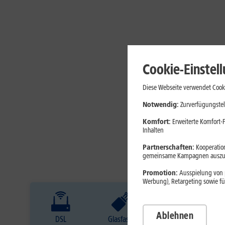
Cookie-Einstel
Diese Webseite verwendet Cooki
Notwendig:
Zurverfügungstel
Komfort:
Erweiterte Komfort-F
Inhalten
Partnerschaften:
Kooperation
gemeinsame Kampagnen auszuw
Promotion:
Ausspielung von p
Werbung), Retargeting sowie fü
Ablehnen
DSL
Glasfaser
Internet