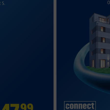
O
t S.
99