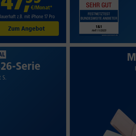
47
,
€/Monat*
dauerhaft z.B. mit iPhone 17 Pro
Zum Angebot
M
AL
26-Serie
t S.