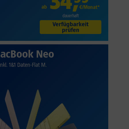
34
,
ab
€/Monat*
dauerhaft
Verfügbarkeit
prüfen
acBook Neo
Inkl. 1&1 Daten-Flat M.