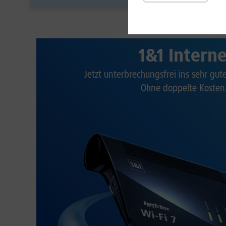
1&1 Intern
Jetzt unterbrechungsfrei ins sehr gu
Ohne doppelte Kosten