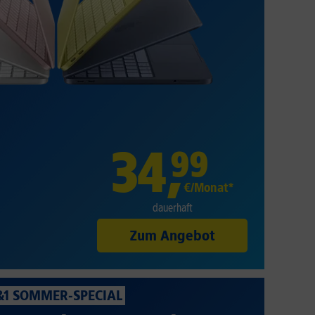
34
,
99
€/Monat*
dauerhaft
Zum Angebot
&1 SOMMER-SPECIAL