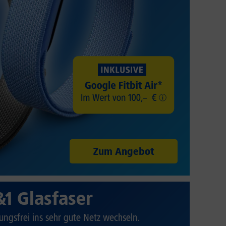
Zum Angebot
&1 Glasfaser
ungsfrei ins sehr gute Netz wechseln.