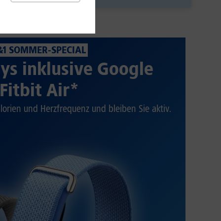
&1 SOMMER-SPECIAL
ys inklusive Google
Fitbit Air*
alorien und Herzfrequenz und bleiben Sie aktiv.