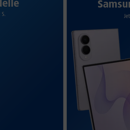
elle
Samsun
t S.
Jet