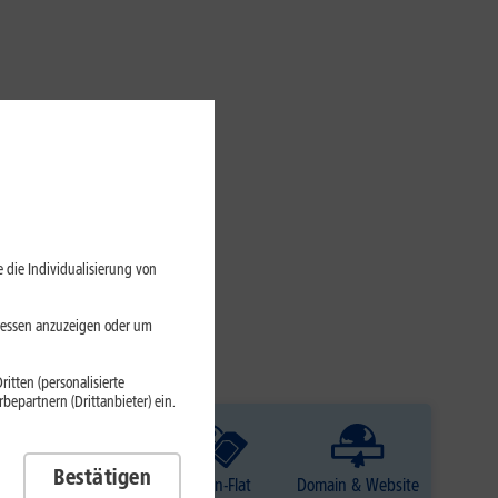
 die Individualisierung von
eressen anzuzeigen oder um
itten (personalisierte
epartnern (Drittanbieter) ein.
Bestätigen
TV
Daten-Flat
Domain & Website