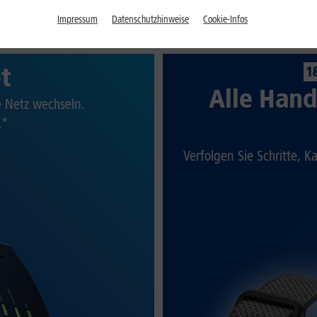
Impressum
Datenschutzhinweise
Cookie-Infos
et
1
Alle Hand
te Netz wechseln.
.*
Verfolgen Sie Schritte, K