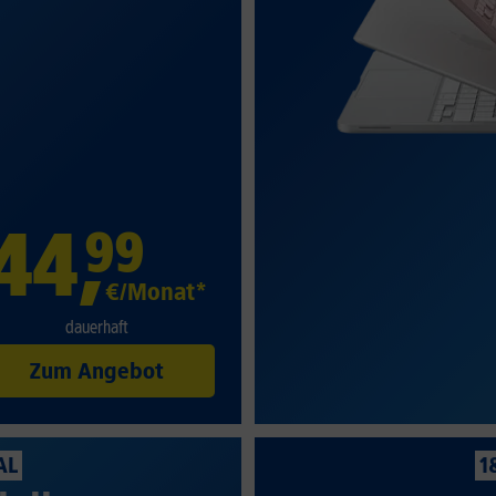
44
,
99
€/Monat*
dauerhaft
Zum Angebot
AL
1