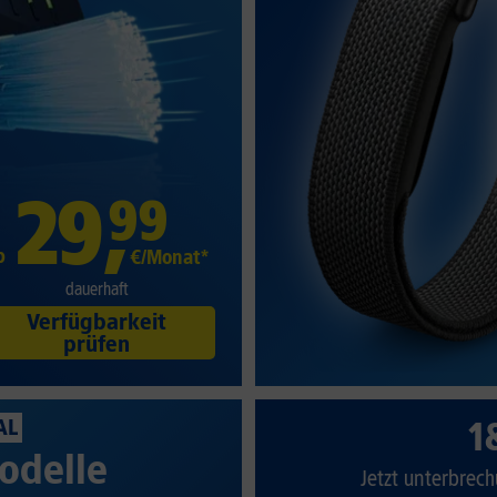
29
,
99
b
€/Monat*
dauerhaft
Verfügbarkeit
prüfen
1
AL
odelle
Jetzt unterbrech