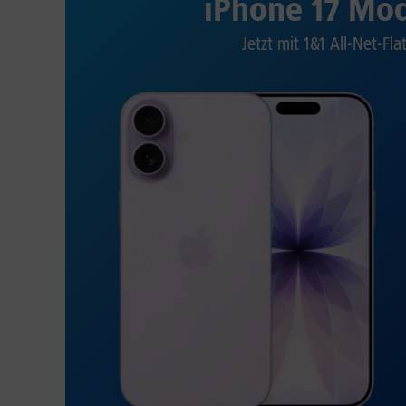
iPhone 17 Mod
Jetzt mit 1&1 All-Net-Fla