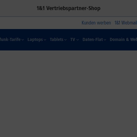
1&1 Vertriebspartner-Shop
Kunden werben
1&1 Webmail
funk-Tarife
Laptops
Tablets
TV
Daten-Flat
Domain & Web
1&1 SOMMER-SPECIAL
Farbelhaft
Jetzt alle iPhone-Modelle zum
Dauertiefpreis sichern.*