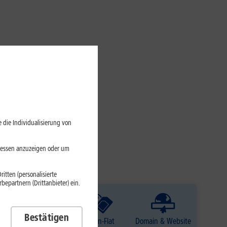
 die Individualisierung von
eressen anzuzeigen oder um
itten (personalisierte
epartnern (Drittanbieter) ein.
Bestätigen
TV
Daten-Flat
Domain & Website