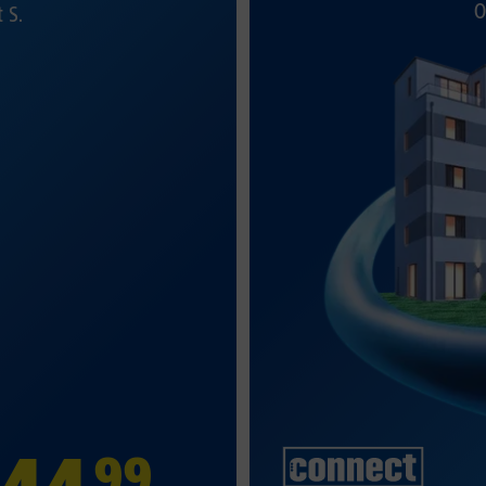
O
t S.
99