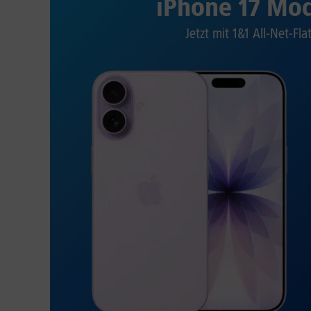
iPhone 17 Mod
Jetzt mit 1&1 All-Net-Fla