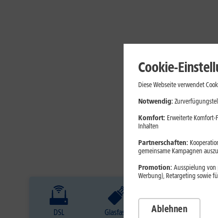
Cookie-Einstel
Diese Webseite verwendet Cooki
Notwendig:
Zurverfügungstel
Komfort:
Erweiterte Komfort-F
Inhalten
Partnerschaften:
Kooperation
gemeinsame Kampagnen auszuw
Promotion:
Ausspielung von p
Werbung), Retargeting sowie fü
Ablehnen
DSL
Glasfaser
Internet