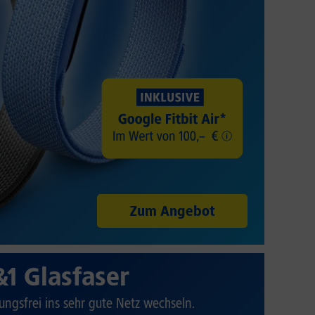
Zum Angebot
&1 Glasfaser
ungsfrei ins sehr gute Netz wechseln.