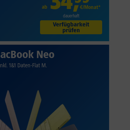
34
,
ab
€/Monat*
dauerhaft
Verfügbarkeit
prüfen
acBook Neo
Inkl. 1&1 Daten-Flat M.