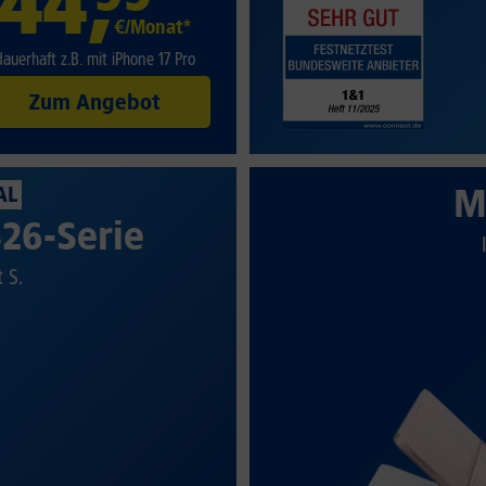
44
,
€/Monat*
dauerhaft z.B. mit iPhone 17 Pro
Zum Angebot
M
AL
26-Serie
t S.