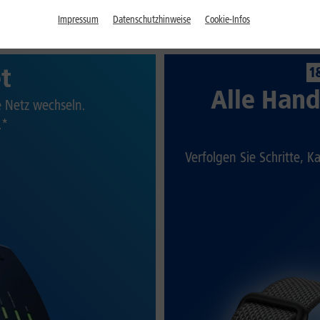
Impressum
Datenschutzhinweise
Cookie-Infos
et
1
Alle Hand
te Netz wechseln.
.*
Verfolgen Sie Schritte, K