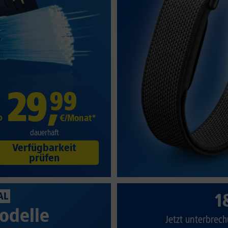
29
,
99
b
€/Monat*
dauerhaft
Verfügbarkeit
prüfen
1
AL
odelle
Jetzt unterbrech