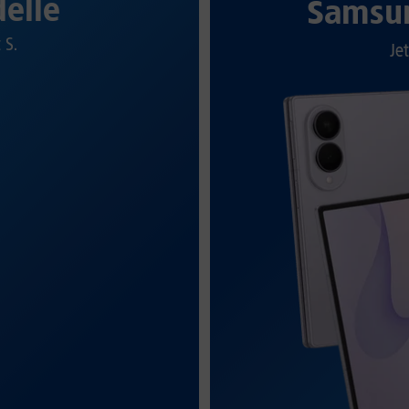
elle
Samsun
t S.
Jet