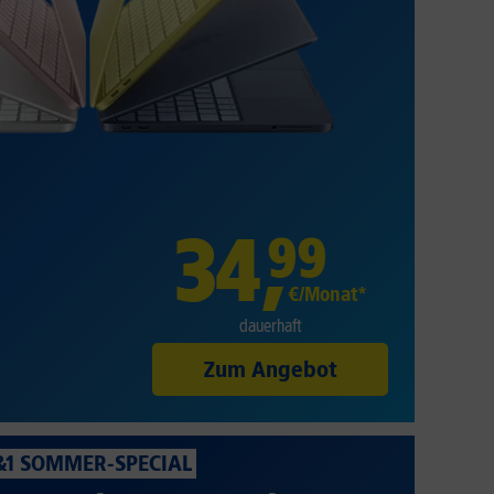
34
,
99
€/Monat*
dauerhaft
Zum Angebot
&1 SOMMER-SPECIAL