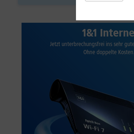
1&1 Intern
Jetzt unterbrechungsfrei ins sehr gu
Ohne doppelte Kosten