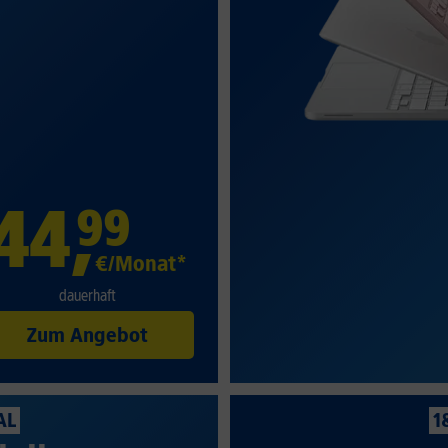
44
,
99
€/Monat*
dauerhaft
Zum Angebot
AL
1