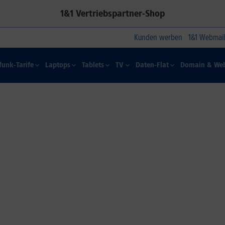
1&1 Vertriebspartner-Shop
Kunden werben
1&1 Webmail
funk-Tarife
Laptops
Tablets
TV
Daten-Flat
Domain & Web
1&1 SOMMER-SPECIAL
Farbelhaft
Jetzt alle iPhone-Modelle zum
Dauertiefpreis sichern.*