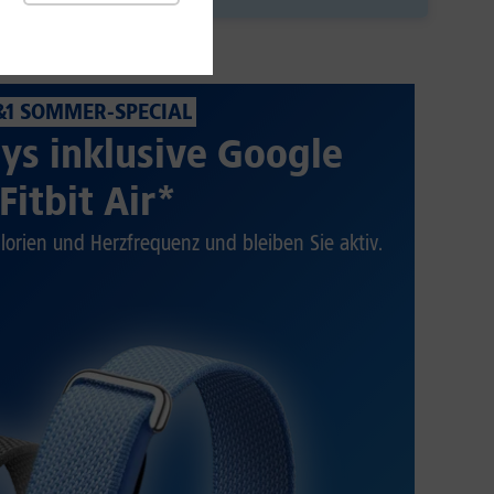
&1 SOMMER-SPECIAL
ys inklusive Google
Fitbit Air*
alorien und Herzfrequenz und bleiben Sie aktiv.