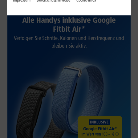
Impressum
Datenschutzhinweise
Cookie-Infos
1&1 SOMMER-SPECIAL
Alle Handys inklusive Google
Fitbit Air*
Verfolgen Sie Schritte, Kalorien und Herzfrequenz und
bleiben Sie aktiv.