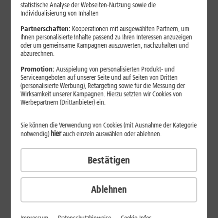
Jetzt unterbrechungsfrei ins sehr gute Netz wechseln.
statistische Analyse der Webseiten-Nutzung sowie die
Individualisierung von Inhalten
Ohne doppelte Kosten.*
Partnerschaften:
Kooperationen mit ausgewählten Partnern, um
Ihnen personalisierte Inhalte passend zu Ihren Interessen anzuzeigen
oder um gemeinsame Kampagnen auszuwerten, nachzuhalten und
abzurechnen.
Promotion:
Ausspielung von personalisierten Produkt- und
Serviceangeboten auf unserer Seite und auf Seiten von Dritten
(personalisierte Werbung), Retargeting sowie für die Messung der
Wirksamkeit unserer Kampagnen. Hierzu setzten wir Cookies von
Werbepartnern (Drittanbieter) ein.
Sie können die Verwendung von Cookies (mit Ausnahme der Kategorie
hier
notwendig)
auch einzeln auswählen oder ablehnen.
Bestätigen
29
,
99
€/Monat*
ab
dauerhaft
Ablehnen
Verfügbarkeit prüfen