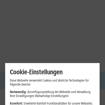
Cookie-Einstellungen
Diese Webseite verwendet Cookies und ähnliche Technologien für
DSL
Glasfaser
Internet
Handys
Mobilfunk-
Laptops
Tablets
folgende Zwecke:
Tarife
Notwendig:
Zurverfügungstellung der Webseite und Verwaltung
Ihrer Einwilligungen (Notwendige Einstellungen)
1&1 Internet
Komfort:
Erweiterte Komfort-Funktionalitäten für unsere Webseite,