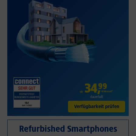
34
,
99
€/Monat*
ab
dauerhaft
Verfügbarkeit prüfen
Refurbished Smartphones