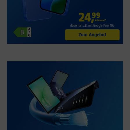
24
,
99
€/Monat*
dauerhaft z.B. mit Google Pixel 10a
Zum Angebot