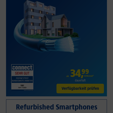
34
,
99
€/Monat*
ab
dauerhaft
Verfügbarkeit prüfen
Refurbished Smartphones