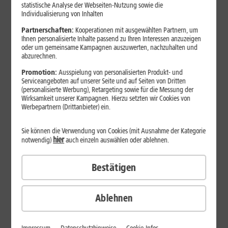
Jetzt unterbrechungsfrei ins sehr gute Netz wechseln.
statistische Analyse der Webseiten-Nutzung sowie die
Individualisierung von Inhalten
Ohne doppelte Kosten.*
Partnerschaften:
Kooperationen mit ausgewählten Partnern, um
Ihnen personalisierte Inhalte passend zu Ihren Interessen anzuzeigen
oder um gemeinsame Kampagnen auszuwerten, nachzuhalten und
abzurechnen.
Promotion:
Ausspielung von personalisierten Produkt- und
Serviceangeboten auf unserer Seite und auf Seiten von Dritten
(personalisierte Werbung), Retargeting sowie für die Messung der
Wirksamkeit unserer Kampagnen. Hierzu setzten wir Cookies von
Werbepartnern (Drittanbieter) ein.
Sie können die Verwendung von Cookies (mit Ausnahme der Kategorie
hier
notwendig)
auch einzeln auswählen oder ablehnen.
Bestätigen
29
,
99
€/Monat*
ab
dauerhaft
Ablehnen
Verfügbarkeit prüfen