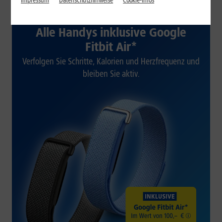
Impressum
Datenschutzhinweise
Cookie-Infos
1&1 SOMMER-SPECIAL
Alle Handys inklusive Google
Fitbit Air*
Verfolgen Sie Schritte, Kalorien und Herzfrequenz und
bleiben Sie aktiv.