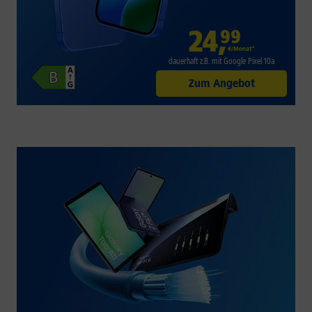
24
,
99
€/Monat*
dauerhaft z.B. mit Google Pixel 10a
Zum Angebot