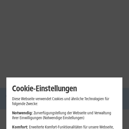
Cookie-Einstellungen
Diese Webseite verwendet Cookies und ähnliche Technologien für
DSL
Glasfaser
Internet
Handys
Mobilfunk-
Laptops
Tablets
folgende Zwecke:
Tarife
Notwendig:
Zurverfügungstellung der Webseite und Verwaltung
Ihrer Einwilligungen (Notwendige Einstellungen)
1&1 Internet
Komfort:
Erweiterte Komfort-Funktionalitäten für unsere Webseite,