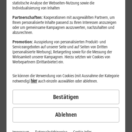
Jetzt unterbrechungsfrei ins sehr gute Netz wechseln.
statistische Analyse der Webseiten-Nutzung sowie die
Individualisierung von Inhalten
Ohne doppelte Kosten.*
Partnerschaften:
Kooperationen mit ausgewählten Partnern, um
Ihnen personalisierte Inhalte passend zu Ihren Interessen anzuzeigen
oder um gemeinsame Kampagnen auszuwerten, nachzuhalten und
abzurechnen.
Promotion:
Ausspielung von personalisierten Produkt- und
Serviceangeboten auf unserer Seite und auf Seiten von Dritten
(personalisierte Werbung), Retargeting sowie für die Messung der
Wirksamkeit unserer Kampagnen. Hierzu setzten wir Cookies von
Werbepartnern (Drittanbieter) ein.
Sie können die Verwendung von Cookies (mit Ausnahme der Kategorie
hier
notwendig)
auch einzeln auswählen oder ablehnen.
Bestätigen
29
,
99
€/Monat*
ab
dauerhaft
Ablehnen
Verfügbarkeit prüfen