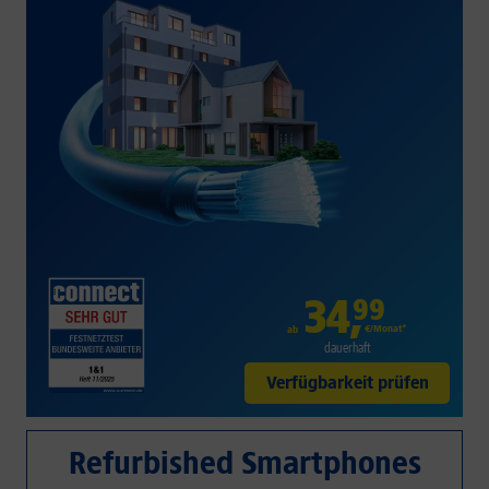
34
,
99
€/Monat*
ab
dauerhaft
Verfügbarkeit prüfen
Refurbished Smartphones