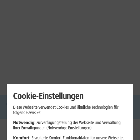
Cookie-Einstellungen
Diese Webseite verwendet Cookies und ähnliche Technologien für
DSL
Glasfaser
Internet
Handys
Mobilfunk-
Laptops
Tablets
folgende Zwecke:
Tarife
Notwendig:
Zurverfügungstellung der Webseite und Verwaltung
Ihrer Einwilligungen (Notwendige Einstellungen)
1&1 Internet
Komfort:
Erweiterte Komfort-Funktionalitäten für unsere Webseite,