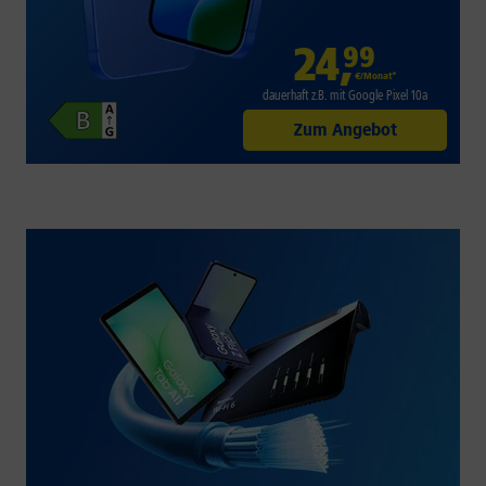
24
,
99
€/Monat*
dauerhaft z.B. mit Google Pixel 10a
Zum Angebot