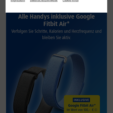
Impressum
Datenschutzhinweise
Cookie-Infos
1&1 SOMMER-SPECIAL
Alle Handys inklusive Google
Fitbit Air*
Verfolgen Sie Schritte, Kalorien und Herzfrequenz und
bleiben Sie aktiv.