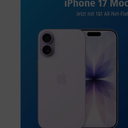
iPhone 17 Mod
Jetzt mit 1&1 All-Net-Fla