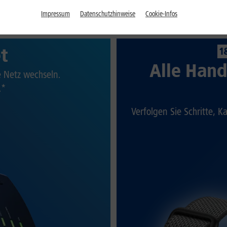
Impressum
Datenschutzhinweise
Cookie-Infos
et
1
Alle Hand
te Netz wechseln.
.*
Verfolgen Sie Schritte, K