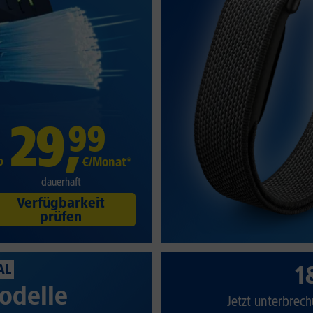
29
,
99
b
€/Monat*
dauerhaft
Verfügbarkeit
prüfen
1
AL
odelle
Jetzt unterbrech