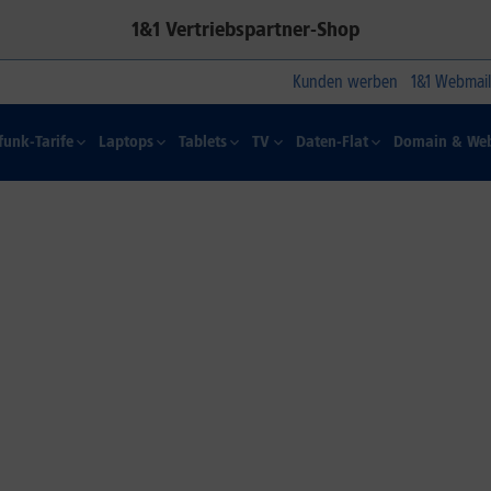
1&1 Vertriebspartner-Shop
Kunden werben
1&1 Webmail
funk-Tarife
Laptops
Tablets
TV
Daten-Flat
Domain & Web
1&1 SOMMER-SPECIAL
Farbelhaft
Jetzt alle iPhone-Modelle zum
Dauertiefpreis sichern.*