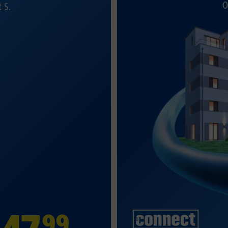
O
t S.
99