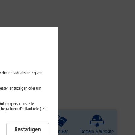
 die Individualisierung von
eressen anzuzeigen oder um
itten (personalisierte
epartnern (Drittanbieter) ein.
Bestätigen
TV
Daten-Flat
Domain & Website