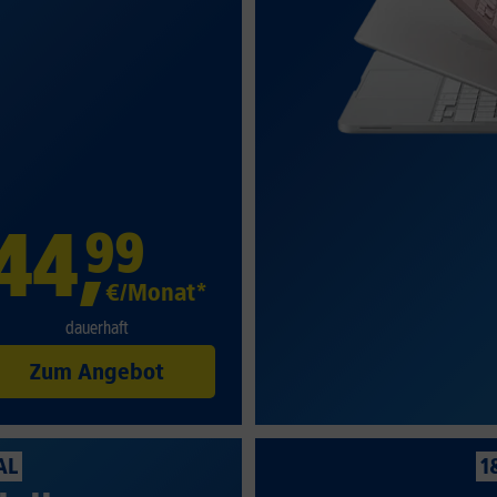
44
,
99
€/Monat*
dauerhaft
Zum Angebot
AL
1