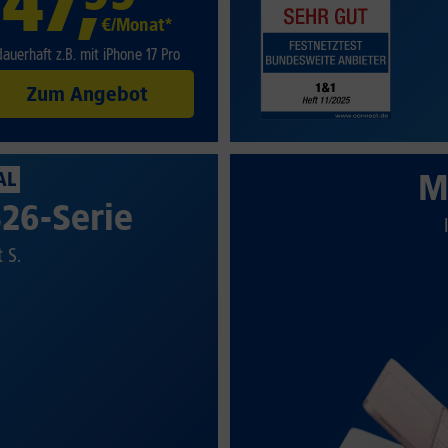
47
,
€/Monat*
dauerhaft z.B. mit iPhone 17 Pro
Zum Angebot
M
AL
26-Serie
t S.