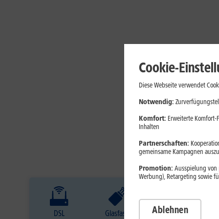
Cookie-Einstel
Diese Webseite verwendet Cooki
Notwendig:
Zurverfügungstel
Komfort:
Erweiterte Komfort-F
Inhalten
Partnerschaften:
Kooperation
gemeinsame Kampagnen auszuw
Promotion:
Ausspielung von p
Werbung), Retargeting sowie fü
Ablehnen
DSL
Glasfaser
Internet