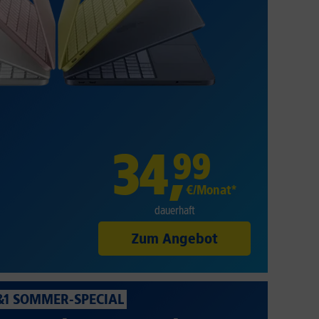
34
,
99
€/Monat*
dauerhaft
Zum Angebot
&1 SOMMER-SPECIAL