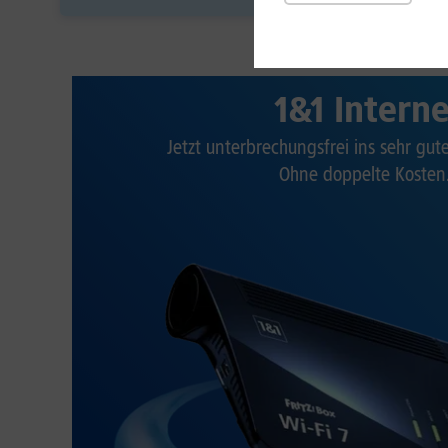
1&1 Intern
Jetzt unterbrechungsfrei ins sehr gu
Ohne doppelte Kosten