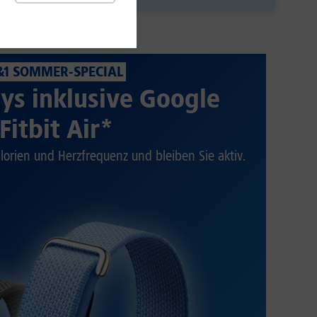
&1 SOMMER-SPECIAL
ys inklusive Google
Fitbit Air*
alorien und Herzfrequenz und bleiben Sie aktiv.