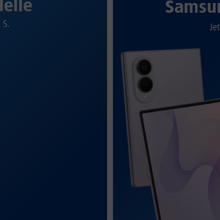
elle
Samsun
t S.
Jet