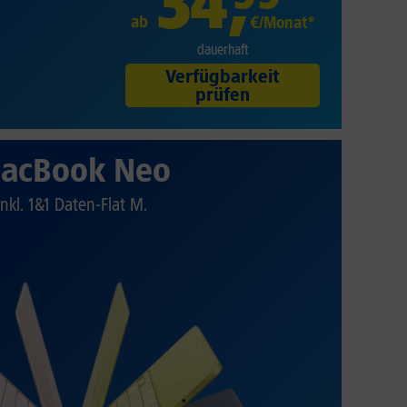
34
,
ab
€/Monat*
dauerhaft
Verfügbarkeit
prüfen
acBook Neo
Inkl. 1&1 Daten-Flat M.