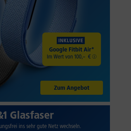
Zum Angebot
&1 Glasfaser
ungsfrei ins sehr gute Netz wechseln.