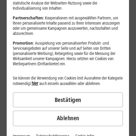
Jetzt unterbrechungsfrei ins sehr gute Netz wechseln.
statistische Analyse der Webseiten-Nutzung sowie die
Individualisierung von Inhalten
Ohne doppelte Kosten.*
Partnerschaften:
Kooperationen mit ausgewählten Partnern, um
Ihnen personalisierte Inhalte passend zu Ihren Interessen anzuzeigen
oder um gemeinsame Kampagnen auszuwerten, nachzuhalten und
abzurechnen.
Promotion:
Ausspielung von personalisierten Produkt- und
Serviceangeboten auf unserer Seite und auf Seiten von Dritten
(personalisierte Werbung), Retargeting sowie für die Messung der
Wirksamkeit unserer Kampagnen. Hierzu setzten wir Cookies von
Werbepartnern (Drittanbieter) ein.
Sie können die Verwendung von Cookies (mit Ausnahme der Kategorie
hier
notwendig)
auch einzeln auswählen oder ablehnen.
Bestätigen
29
,
99
€/Monat*
ab
dauerhaft
Ablehnen
Verfügbarkeit prüfen