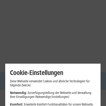
Cookie-Einstellungen
Diese Webseite verwendet Cookies und ähnliche Technologien für
DSL
Glasfaser
Internet
Handys
Mobilfunk-
Laptops
Tablets
folgende Zwecke:
Tarife
Notwendig:
Zurverfügungstellung der Webseite und Verwaltung
Ihrer Einwilligungen (Notwendige Einstellungen)
1&1 Internet
Komfort:
Erweiterte Komfort-Funktionalitäten für unsere Webseite,