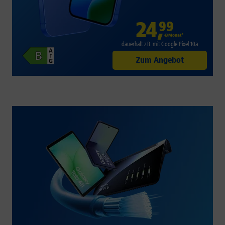
24
,
99
€/Monat*
dauerhaft z.B. mit Google Pixel 10a
Zum Angebot