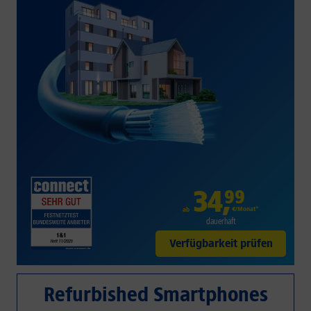
34
,
99
€/Monat*
ab
dauerhaft
Verfügbarkeit prüfen
Refurbished Smartphones