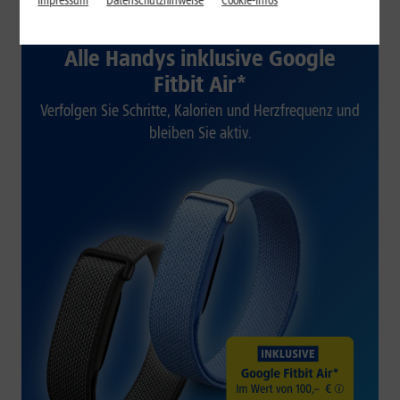
Impressum
Datenschutzhinweise
Cookie-Infos
1&1 SOMMER-SPECIAL
Alle Handys inklusive Google
Fitbit Air*
Verfolgen Sie Schritte, Kalorien und Herzfrequenz und
bleiben Sie aktiv.