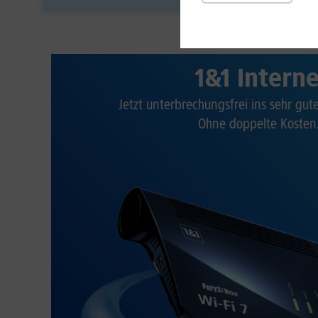
1&1 Intern
Jetzt unterbrechungsfrei ins sehr gu
Ohne doppelte Kosten