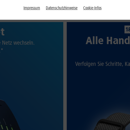
Impressum
Datenschutzhinweise
Cookie-Infos
et
1
Alle Hand
te Netz wechseln.
.*
Verfolgen Sie Schritte, K