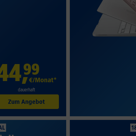
44
,
99
€/Monat*
dauerhaft
Zum Angebot
AL
1