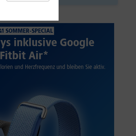
&1 SOMMER-SPECIAL
ys inklusive Google
Fitbit Air*
alorien und Herzfrequenz und bleiben Sie aktiv.