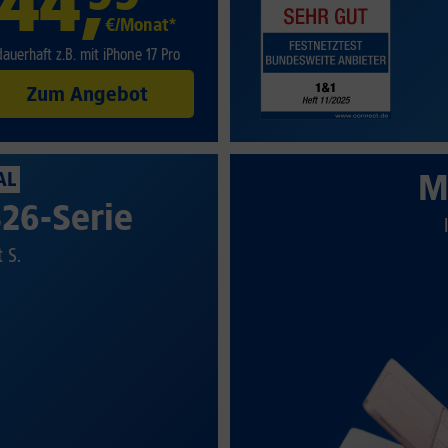
44
,
€/Monat*
dauerhaft z.B. mit iPhone 17 Pro
Zum Angebot
M
AL
26-Serie
t S.