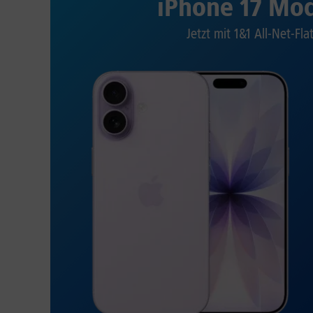
iPhone 17 Mod
Jetzt mit 1&1 All-Net-Fla