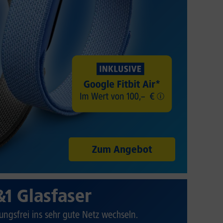
Zum Angebot
&1 Glasfaser
ungsfrei ins sehr gute Netz wechseln.