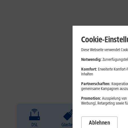
Cookie-Einstel
Diese Webseite verwendet Cooki
Notwendig:
Zurverfügungstel
Komfort:
Erweiterte Komfort-F
Inhalten
Partnerschaften:
Kooperation
gemeinsame Kampagnen auszuw
Promotion:
Ausspielung von p
Werbung), Retargeting sowie fü
Ablehnen
DSL
Glasfaser
Internet