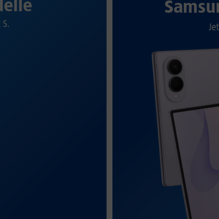
elle
Samsun
t S.
Jet