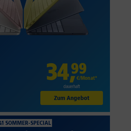
34
,
99
€/Monat*
dauerhaft
Zum Angebot
&1 SOMMER-SPECIAL