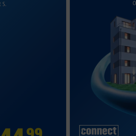
O
t S.
99