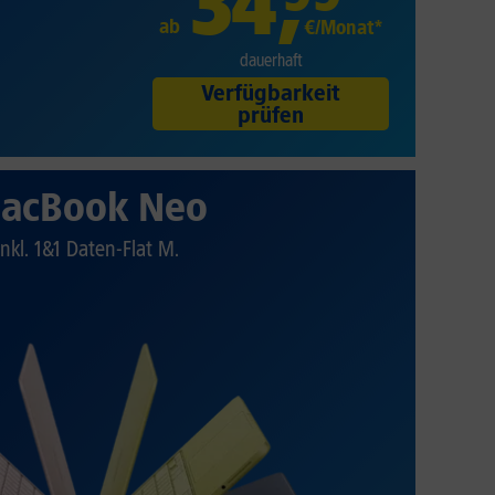
34
,
ab
€/Monat*
dauerhaft
Verfügbarkeit
prüfen
acBook Neo
Inkl. 1&1 Daten-Flat M.