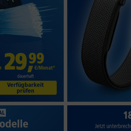
29
,
99
b
€/Monat*
dauerhaft
Verfügbarkeit
prüfen
1
AL
odelle
Jetzt unterbrech