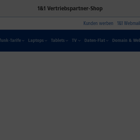
1&1 Vertriebspartner-Shop
Kunden werben
1&1 Webmail
funk-Tarife
Laptops
Tablets
TV
Daten-Flat
Domain & Web
1&1 SOMMER-SPECIAL
Farbelhaft
Jetzt alle iPhone-Modelle zum
Dauertiefpreis sichern.*