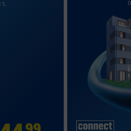
O
t S.
99