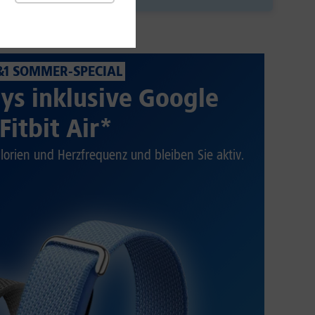
&1 SOMMER-SPECIAL
ys inklusive Google
Fitbit Air*
alorien und Herzfrequenz und bleiben Sie aktiv.