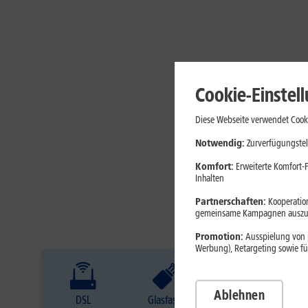
Cookie-Einstel
Diese Webseite verwendet Cooki
Notwendig:
Zurverfügungstel
Komfort:
Erweiterte Komfort-F
Inhalten
Partnerschaften:
Kooperation
gemeinsame Kampagnen auszuw
Promotion:
Ausspielung von p
Werbung), Retargeting sowie fü
Ablehnen
DSL
Glasfaser
Internet