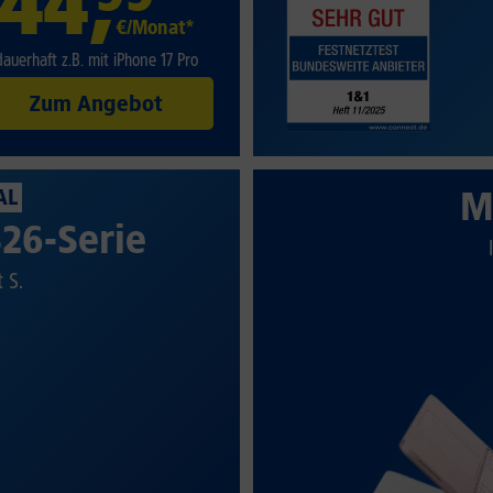
44
,
€/Monat*
dauerhaft z.B. mit iPhone 17 Pro
Zum Angebot
M
AL
26-Serie
t S.