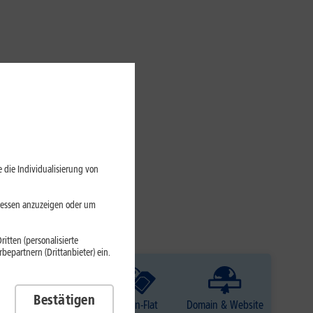
 die Individualisierung von
eressen anzuzeigen oder um
itten (personalisierte
epartnern (Drittanbieter) ein.
Bestätigen
TV
Daten-Flat
Domain & Website