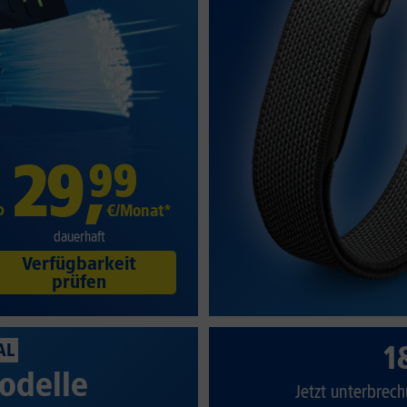
29
,
99
b
€/Monat*
dauerhaft
Verfügbarkeit
prüfen
1
AL
odelle
Jetzt unterbrech