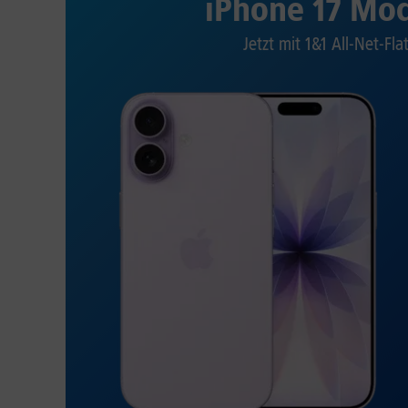
iPhone 17 Mod
Jetzt mit 1&1 All-Net-Fla