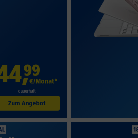
44
,
99
€/Monat*
dauerhaft
Zum Angebot
AL
1