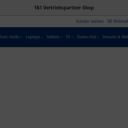
1&1 Vertriebspartner-Shop
Kunden werben
1&1 Webmail
funk-Tarife
Laptops
Tablets
TV
Daten-Flat
Domain & Web
1&1 SOMMER-SPECIAL
Farbelhaft
Jetzt alle iPhone-Modelle zum
Dauertiefpreis sichern.*