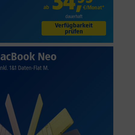
34
,
ab
€/Monat*
dauerhaft
Verfügbarkeit
prüfen
acBook Neo
Inkl. 1&1 Daten-Flat M.