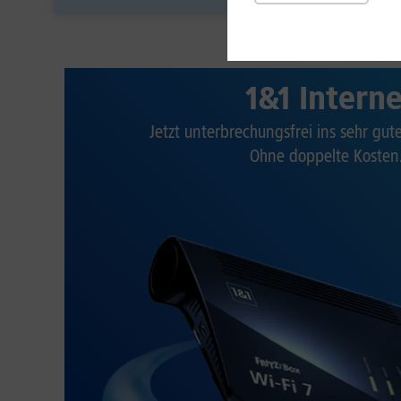
1&1 Intern
Jetzt unterbrechungsfrei ins sehr gu
Ohne doppelte Kosten