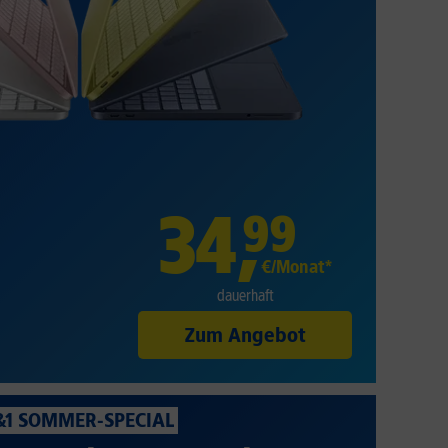
34
,
99
€/Monat*
dauerhaft
Zum Angebot
&1 SOMMER-SPECIAL