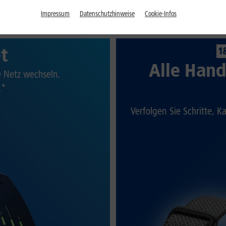
Impressum
Datenschutzhinweise
Cookie-Infos
et
1
Alle Hand
te Netz wechseln.
.*
Verfolgen Sie Schritte, K