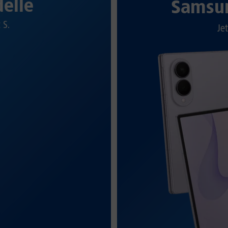
elle
Samsun
t S.
Jet