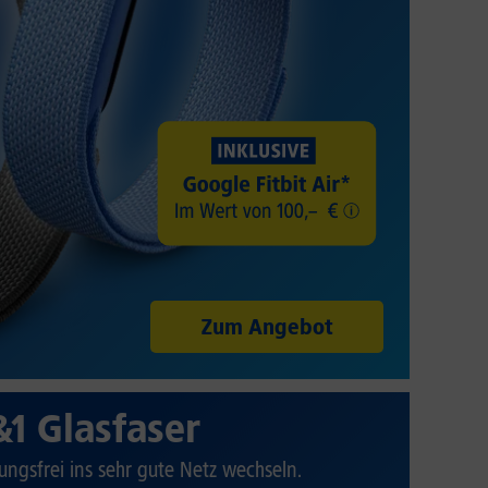
Zum Angebot
&1 Glasfaser
ungsfrei ins sehr gute Netz wechseln.