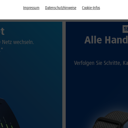
Impressum
Datenschutzhinweise
Cookie-Infos
et
1
Alle Hand
te Netz wechseln.
.*
Verfolgen Sie Schritte, K