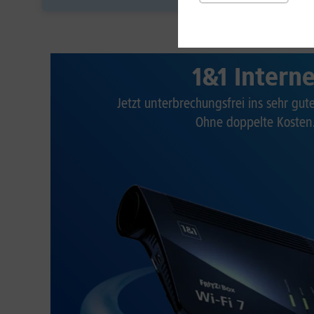
1&1 Intern
Jetzt unterbrechungsfrei ins sehr gu
Ohne doppelte Kosten