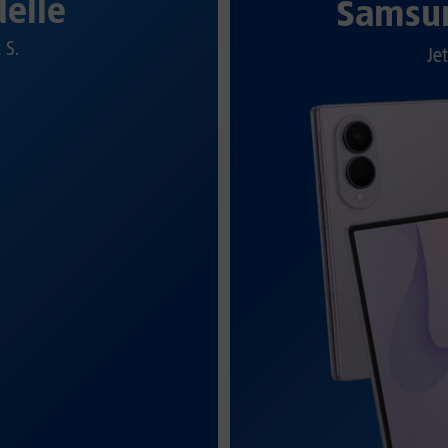
elle
Samsun
t S.
Jet