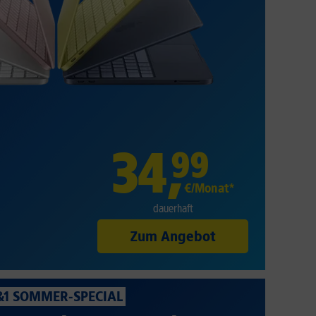
34
,
99
€/Monat*
dauerhaft
Zum Angebot
&1 SOMMER-SPECIAL