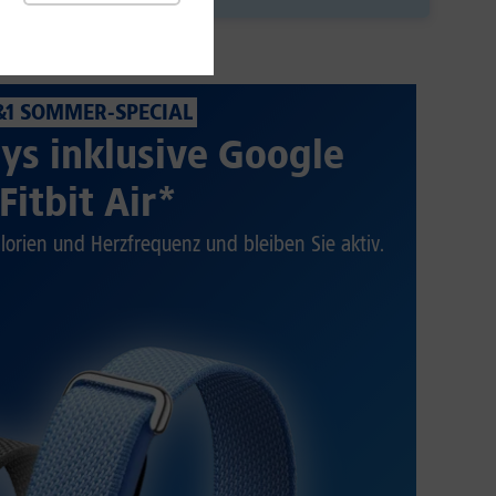
&1 SOMMER-SPECIAL
ys inklusive Google
Fitbit Air*
alorien und Herzfrequenz und bleiben Sie aktiv.