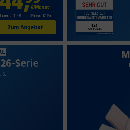
44
,
€/Monat*
dauerhaft z.B. mit iPhone 17 Pro
Zum Angebot
M
AL
26-Serie
t S.