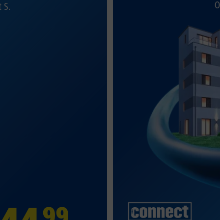
O
t S.
99