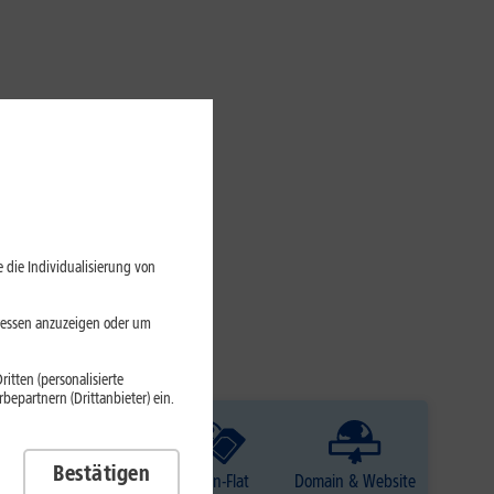
 die Individualisierung von
eressen anzuzeigen oder um
itten (personalisierte
epartnern (Drittanbieter) ein.
Bestätigen
TV
Daten-Flat
Domain & Website