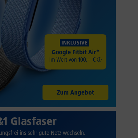
Zum Angebot
&1 Glasfaser
ungsfrei ins sehr gute Netz wechseln.