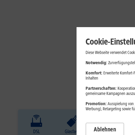
Cookie-Einstel
Diese Webseite verwendet Cooki
Notwendig:
Zurverfügungstel
Komfort:
Erweiterte Komfort-F
Inhalten
Partnerschaften:
Kooperation
gemeinsame Kampagnen auszuw
Promotion:
Ausspielung von p
Werbung), Retargeting sowie fü
Ablehnen
DSL
Glasfaser
Internet