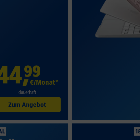
44
,
99
€/Monat*
dauerhaft
Zum Angebot
AL
1