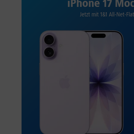
iPhone 17 Mod
Jetzt mit 1&1 All-Net-Fla