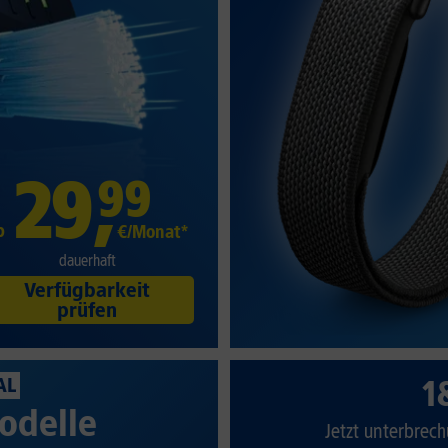
29
,
99
b
€/Monat*
dauerhaft
Verfügbarkeit
prüfen
1
AL
odelle
Jetzt unterbrech