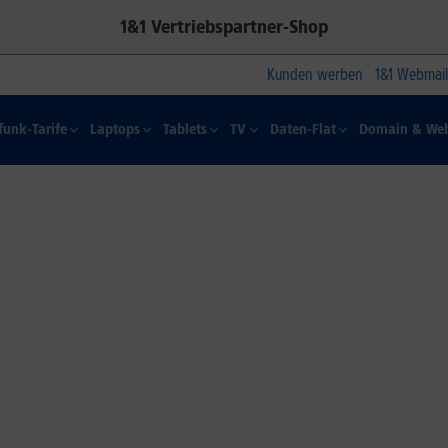
1&1 Vertriebspartner-Shop
Kunden werben
1&1 Webmail
funk-Tarife
Laptops
Tablets
TV
Daten-Flat
Domain & Web
1&1 SOMMER-SPECIAL
Farbelhaft
Jetzt alle iPhone-Modelle zum
Dauertiefpreis sichern.*