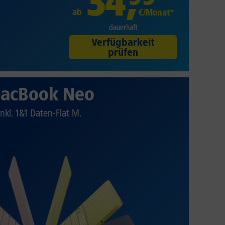
34
,
ab
€/Monat*
dauerhaft
Verfügbarkeit
prüfen
acBook Neo
Inkl. 1&1 Daten-Flat M.