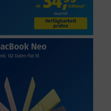
34
,
ab
€/Monat*
dauerhaft
Verfügbarkeit
prüfen
acBook Neo
Inkl. 1&1 Daten-Flat M.