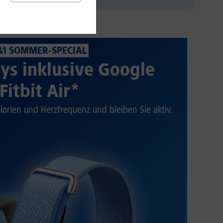
&1 SOMMER-SPECIAL
ys inklusive Google
Fitbit Air*
alorien und Herzfrequenz und bleiben Sie aktiv.