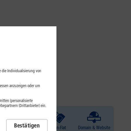
 die Individualisierung von
eressen anzuzeigen oder um
itten (personalisierte
epartnern (Drittanbieter) ein.
Bestätigen
TV
Daten-Flat
Domain & Website