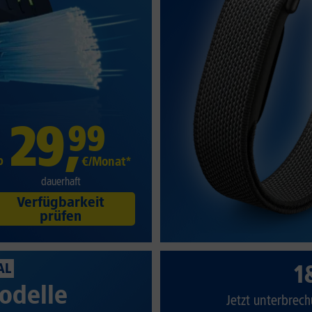
29
,
99
b
€/Monat*
dauerhaft
Verfügbarkeit
prüfen
1
AL
odelle
Jetzt unterbrech