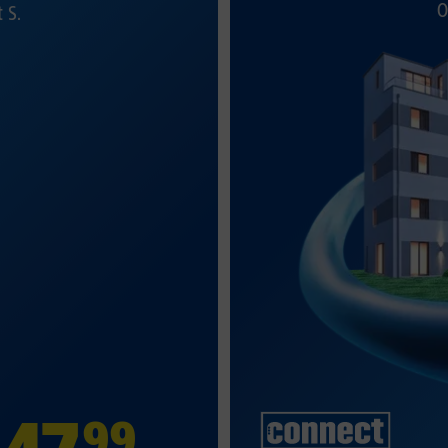
O
t S.
99