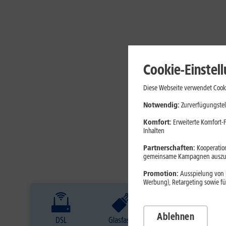
Cookie-Einstel
Diese Webseite verwendet Cooki
Notwendig:
Zurverfügungstel
Komfort:
Erweiterte Komfort-F
Inhalten
Partnerschaften:
Kooperation
gemeinsame Kampagnen auszuw
Promotion:
Ausspielung von p
Werbung), Retargeting sowie fü
Ablehnen
DSL
Glasfaser
Internet