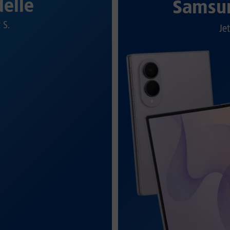
elle
Samsun
t S.
Jet