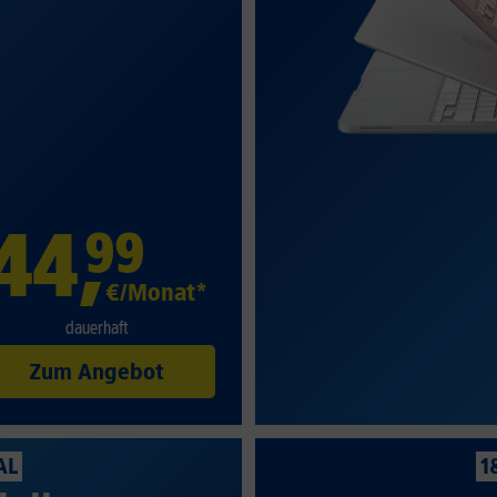
44
,
99
€/Monat*
dauerhaft
Zum Angebot
AL
1