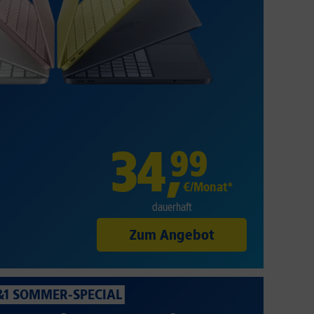
34
,
99
€/Monat*
dauerhaft
Zum Angebot
&1 SOMMER-SPECIAL