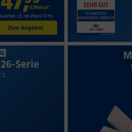
47
,
€/Monat*
dauerhaft z.B. mit iPhone 17 Pro
Zum Angebot
M
AL
26-Serie
t S.