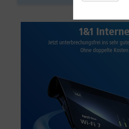
1&1 Intern
Jetzt unterbrechungsfrei ins sehr gu
Ohne doppelte Kosten