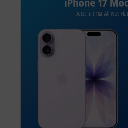
iPhone 17 Mod
Jetzt mit 1&1 All-Net-Fla