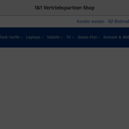
1&1 Vertriebspartner-Shop
Kunden werben
1&1 Webmail
funk-Tarife
Laptops
Tablets
TV
Daten-Flat
Domain & Web
1&1 SOMMER-SPECIAL
Farbelhaft
Jetzt alle iPhone-Modelle zum
Dauertiefpreis sichern.*