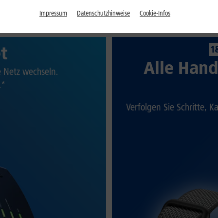
Impressum
Datenschutzhinweise
Cookie-Infos
et
1
Alle Hand
te Netz wechseln.
.*
Verfolgen Sie Schritte, K