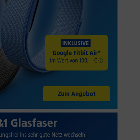
Zum Angebot
&1 Glasfaser
ungsfrei ins sehr gute Netz wechseln.