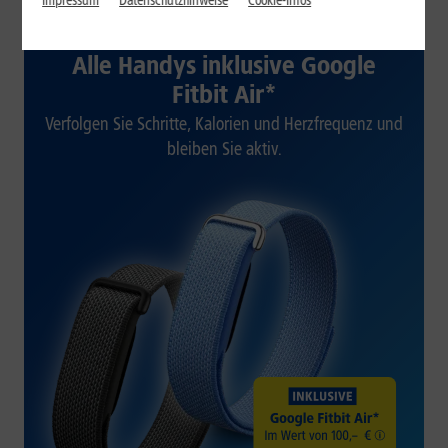
Impressum
Datenschutzhinweise
Cookie-Infos
1&1 SOMMER-SPECIAL
Alle Handys inklusive Google
Fitbit Air*
Verfolgen Sie Schritte, Kalorien und Herzfrequenz und
bleiben Sie aktiv.