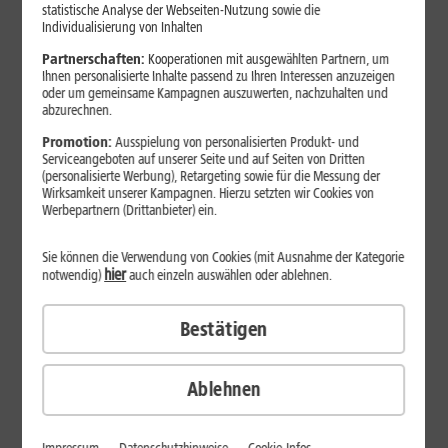
Jetzt unterbrechungsfrei ins sehr gute Netz wechseln.
statistische Analyse der Webseiten-Nutzung sowie die
Individualisierung von Inhalten
Ohne doppelte Kosten.*
Partnerschaften:
Kooperationen mit ausgewählten Partnern, um
Ihnen personalisierte Inhalte passend zu Ihren Interessen anzuzeigen
oder um gemeinsame Kampagnen auszuwerten, nachzuhalten und
abzurechnen.
Promotion:
Ausspielung von personalisierten Produkt- und
Serviceangeboten auf unserer Seite und auf Seiten von Dritten
(personalisierte Werbung), Retargeting sowie für die Messung der
Wirksamkeit unserer Kampagnen. Hierzu setzten wir Cookies von
Werbepartnern (Drittanbieter) ein.
Sie können die Verwendung von Cookies (mit Ausnahme der Kategorie
hier
notwendig)
auch einzeln auswählen oder ablehnen.
Bestätigen
29
,
99
€/Monat*
ab
dauerhaft
Ablehnen
Verfügbarkeit prüfen