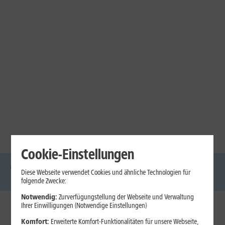
Cookie-Einstellungen
Diese Webseite verwendet Cookies und ähnliche Technologien für
DSL
Glasfaser
Internet
Handys
Mobilfunk-
Laptops
Tablets
folgende Zwecke:
Tarife
Notwendig:
Zurverfügungstellung der Webseite und Verwaltung
Ihrer Einwilligungen (Notwendige Einstellungen)
1&1 Internet
Komfort:
Erweiterte Komfort-Funktionalitäten für unsere Webseite,