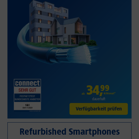
34
,
99
€/Monat*
ab
dauerhaft
Verfügbarkeit prüfen
Refurbished Smartphones