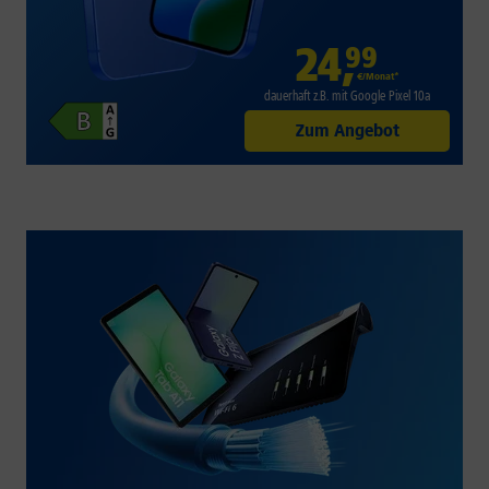
24
,
99
€/Monat*
dauerhaft z.B. mit Google Pixel 10a
Zum Angebot