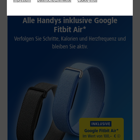
Impressum
Datenschutzhinweise
Cookie-Infos
1&1 SOMMER-SPECIAL
Alle Handys inklusive Google
Fitbit Air*
Verfolgen Sie Schritte, Kalorien und Herzfrequenz und
bleiben Sie aktiv.