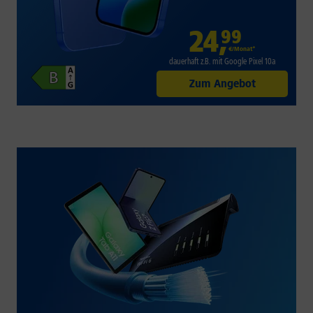
24
,
99
€/Monat*
dauerhaft z.B. mit Google Pixel 10a
Zum Angebot