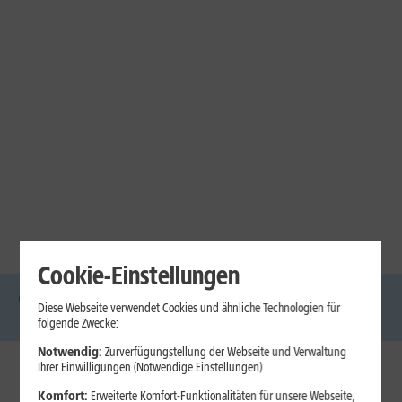
Cookie-Einstellungen
Diese Webseite verwendet Cookies und ähnliche Technologien für
DSL
Glasfaser
Internet
Handys
Mobilfunk-
Laptops
Tablets
folgende Zwecke:
Tarife
Notwendig:
Zurverfügungstellung der Webseite und Verwaltung
Ihrer Einwilligungen (Notwendige Einstellungen)
1&1 Internet
Komfort:
Erweiterte Komfort-Funktionalitäten für unsere Webseite,