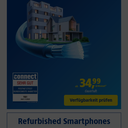
34
,
99
€/Monat*
ab
dauerhaft
Verfügbarkeit prüfen
Refurbished Smartphones