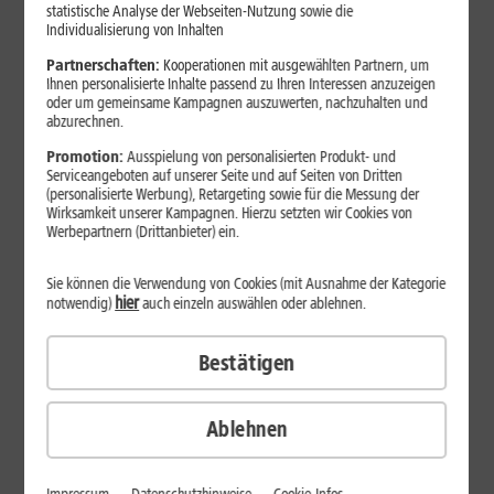
Jetzt unterbrechungsfrei ins sehr gute Netz wechseln.
statistische Analyse der Webseiten-Nutzung sowie die
Individualisierung von Inhalten
Ohne doppelte Kosten.*
Partnerschaften:
Kooperationen mit ausgewählten Partnern, um
Ihnen personalisierte Inhalte passend zu Ihren Interessen anzuzeigen
oder um gemeinsame Kampagnen auszuwerten, nachzuhalten und
abzurechnen.
Promotion:
Ausspielung von personalisierten Produkt- und
Serviceangeboten auf unserer Seite und auf Seiten von Dritten
(personalisierte Werbung), Retargeting sowie für die Messung der
Wirksamkeit unserer Kampagnen. Hierzu setzten wir Cookies von
Werbepartnern (Drittanbieter) ein.
Sie können die Verwendung von Cookies (mit Ausnahme der Kategorie
hier
notwendig)
auch einzeln auswählen oder ablehnen.
Bestätigen
29
,
99
€/Monat*
ab
dauerhaft
Ablehnen
Verfügbarkeit prüfen