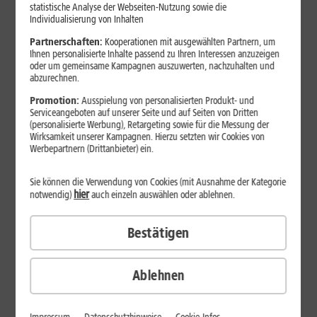
Jetzt unterbrechungsfrei ins sehr gute Netz wechseln.
statistische Analyse der Webseiten-Nutzung sowie die
Individualisierung von Inhalten
Ohne doppelte Kosten.*
Partnerschaften:
Kooperationen mit ausgewählten Partnern, um
Ihnen personalisierte Inhalte passend zu Ihren Interessen anzuzeigen
oder um gemeinsame Kampagnen auszuwerten, nachzuhalten und
abzurechnen.
Promotion:
Ausspielung von personalisierten Produkt- und
Serviceangeboten auf unserer Seite und auf Seiten von Dritten
(personalisierte Werbung), Retargeting sowie für die Messung der
Wirksamkeit unserer Kampagnen. Hierzu setzten wir Cookies von
Werbepartnern (Drittanbieter) ein.
Sie können die Verwendung von Cookies (mit Ausnahme der Kategorie
hier
notwendig)
auch einzeln auswählen oder ablehnen.
Bestätigen
29
,
99
€/Monat*
ab
dauerhaft
Ablehnen
Verfügbarkeit prüfen