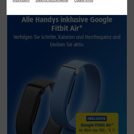
Impressum
Datenschutzhinweise
Cookie-Infos
1&1 SOMMER-SPECIAL
Alle Handys inklusive Google
Fitbit Air*
Verfolgen Sie Schritte, Kalorien und Herzfrequenz und
bleiben Sie aktiv.