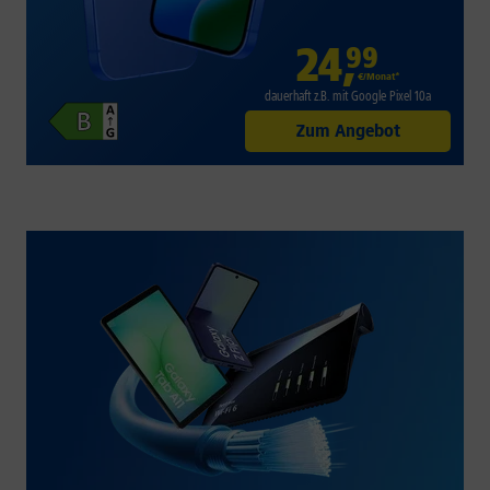
24
,
99
€/Monat*
dauerhaft z.B. mit Google Pixel 10a
Zum Angebot