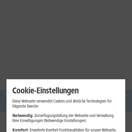
Cookie-Einstellungen
Diese Webseite verwendet Cookies und ähnliche Technologien für
DSL
Glasfaser
Internet
Handys
Mobilfunk-
Laptops
Tablets
folgende Zwecke:
Tarife
Notwendig:
Zurverfügungstellung der Webseite und Verwaltung
Ihrer Einwilligungen (Notwendige Einstellungen)
1&1 Internet
Komfort:
Erweiterte Komfort-Funktionalitäten für unsere Webseite,