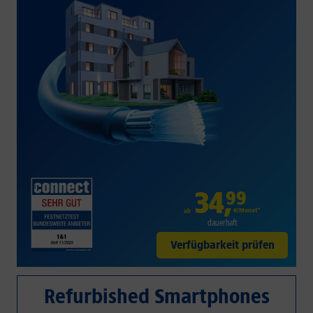
34
,
99
€/Monat*
ab
dauerhaft
Verfügbarkeit prüfen
Refurbished Smartphones