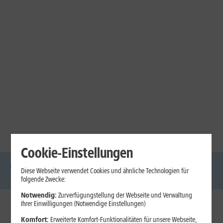
Cookie-Einstellungen
Diese Webseite verwendet Cookies und ähnliche Technologien für
DSL
Glasfaser
Internet
Handys
Mobilfunk-
Laptops
Tablets
folgende Zwecke:
Tarife
Notwendig:
Zurverfügungstellung der Webseite und Verwaltung
Ihrer Einwilligungen (Notwendige Einstellungen)
1&1 Internet
Komfort:
Erweiterte Komfort-Funktionalitäten für unsere Webseite,