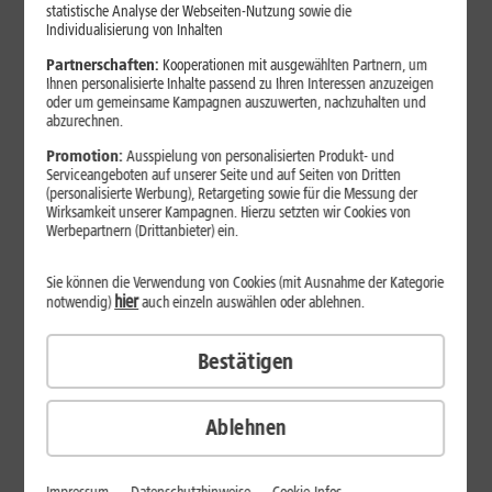
Jetzt unterbrechungsfrei ins sehr gute Netz wechseln.
statistische Analyse der Webseiten-Nutzung sowie die
Individualisierung von Inhalten
Ohne doppelte Kosten.*
Partnerschaften:
Kooperationen mit ausgewählten Partnern, um
Ihnen personalisierte Inhalte passend zu Ihren Interessen anzuzeigen
oder um gemeinsame Kampagnen auszuwerten, nachzuhalten und
abzurechnen.
Promotion:
Ausspielung von personalisierten Produkt- und
Serviceangeboten auf unserer Seite und auf Seiten von Dritten
(personalisierte Werbung), Retargeting sowie für die Messung der
Wirksamkeit unserer Kampagnen. Hierzu setzten wir Cookies von
Werbepartnern (Drittanbieter) ein.
Sie können die Verwendung von Cookies (mit Ausnahme der Kategorie
hier
notwendig)
auch einzeln auswählen oder ablehnen.
Bestätigen
29
,
99
€/Monat*
ab
dauerhaft
Ablehnen
Verfügbarkeit prüfen