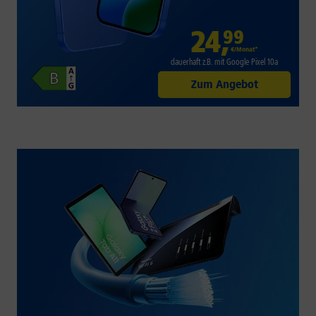
24
,
99
€/Monat*
dauerhaft z.B. mit Google Pixel 10a
Zum Angebot