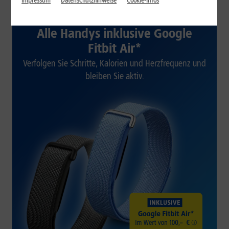
Impressum
Datenschutzhinweise
Cookie-Infos
1&1 SOMMER-SPECIAL
Alle Handys inklusive Google
Fitbit Air*
Verfolgen Sie Schritte, Kalorien und Herzfrequenz und
bleiben Sie aktiv.