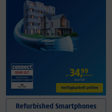
34
,
99
€/Monat*
ab
dauerhaft
Verfügbarkeit prüfen
Refurbished Smartphones