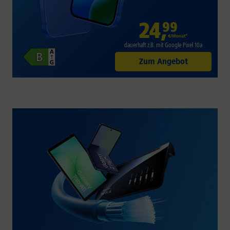
24
,
99
€/Monat*
dauerhaft z.B. mit Google Pixel 10a
Zum Angebot