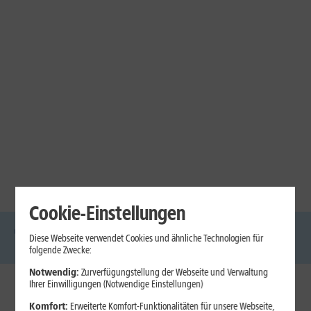
Cookie-Einstellungen
Diese Webseite verwendet Cookies und ähnliche Technologien für
DSL
Glasfaser
Internet
Handys
Mobilfunk-
Laptops
Tablets
folgende Zwecke:
Tarife
Notwendig:
Zurverfügungstellung der Webseite und Verwaltung
Ihrer Einwilligungen (Notwendige Einstellungen)
1&1 Internet
Komfort:
Erweiterte Komfort-Funktionalitäten für unsere Webseite,