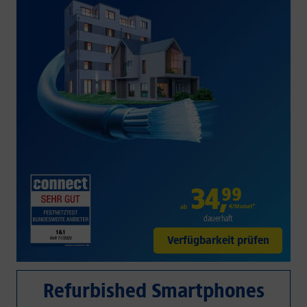
34
,
99
€/Monat*
ab
dauerhaft
Verfügbarkeit prüfen
Refurbished Smartphones