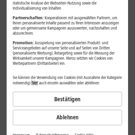
Jetzt unterbrechungsfrei ins sehr gute Netz wechseln.
statistische Analyse der Webseiten-Nutzung sowie die
Individualisierung von Inhalten
Ohne doppelte Kosten.*
Partnerschaften:
Kooperationen mit ausgewählten Partnern, um
Ihnen personalisierte Inhalte passend zu Ihren Interessen anzuzeigen
oder um gemeinsame Kampagnen auszuwerten, nachzuhalten und
abzurechnen.
Promotion:
Ausspielung von personalisierten Produkt- und
Serviceangeboten auf unserer Seite und auf Seiten von Dritten
(personalisierte Werbung), Retargeting sowie für die Messung der
Wirksamkeit unserer Kampagnen. Hierzu setzten wir Cookies von
Werbepartnern (Drittanbieter) ein.
Sie können die Verwendung von Cookies (mit Ausnahme der Kategorie
hier
notwendig)
auch einzeln auswählen oder ablehnen.
Bestätigen
29
,
99
€/Monat*
ab
dauerhaft
Ablehnen
Verfügbarkeit prüfen