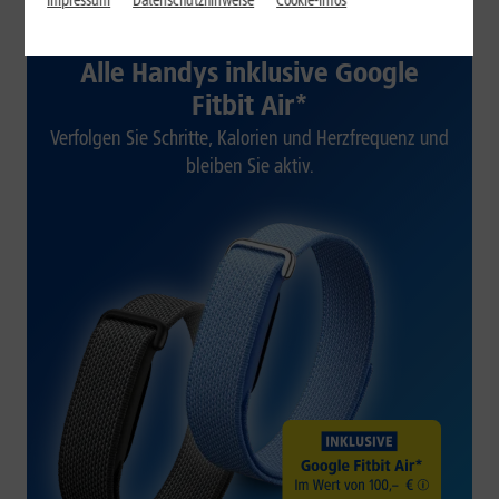
Impressum
Datenschutzhinweise
Cookie-Infos
1&1 SOMMER-SPECIAL
Alle Handys inklusive Google
Fitbit Air*
Verfolgen Sie Schritte, Kalorien und Herzfrequenz und
bleiben Sie aktiv.