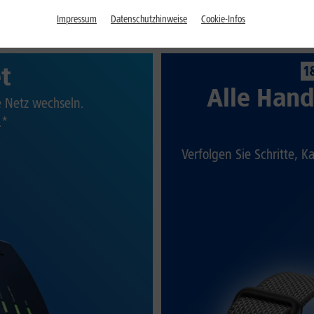
Impressum
Datenschutzhinweise
Cookie-Infos
et
1
Alle Hand
te Netz wechseln.
.*
Verfolgen Sie Schritte, K