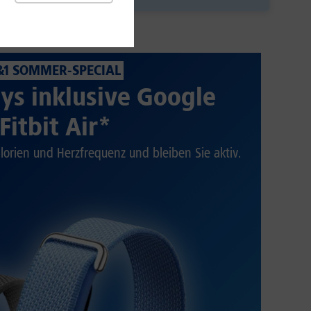
&1 SOMMER-SPECIAL
ys inklusive Google
Fitbit Air*
alorien und Herzfrequenz und bleiben Sie aktiv.