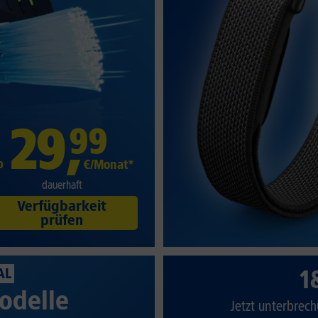
29
,
99
b
€/Monat*
dauerhaft
Verfügbarkeit
prüfen
1
AL
odelle
Jetzt unterbrech