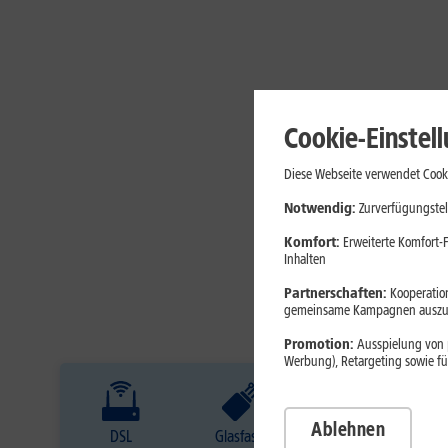
Cookie-Einstel
Diese Webseite verwendet Cooki
Notwendig:
Zurverfügungstel
Komfort:
Erweiterte Komfort-F
Inhalten
Partnerschaften:
Kooperation
gemeinsame Kampagnen auszuw
Promotion:
Ausspielung von p
Werbung), Retargeting sowie fü
Ablehnen
DSL
Glasfaser
Internet