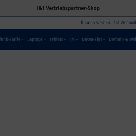
1&1 Vertriebspartner-Shop
Kunden werben
1&1 Webmail
funk-Tarife
Laptops
Tablets
TV
Daten-Flat
Domain & Web
1&1 SOMMER-SPECIAL
Farbelhaft
Jetzt alle iPhone-Modelle zum
Dauertiefpreis sichern.*