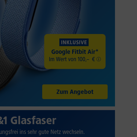
Zum Angebot
&1 Glasfaser
ungsfrei ins sehr gute Netz wechseln.