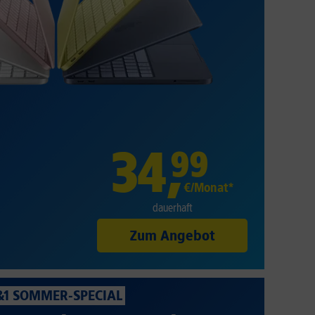
34
,
99
€/Monat*
dauerhaft
Zum Angebot
&1 SOMMER-SPECIAL