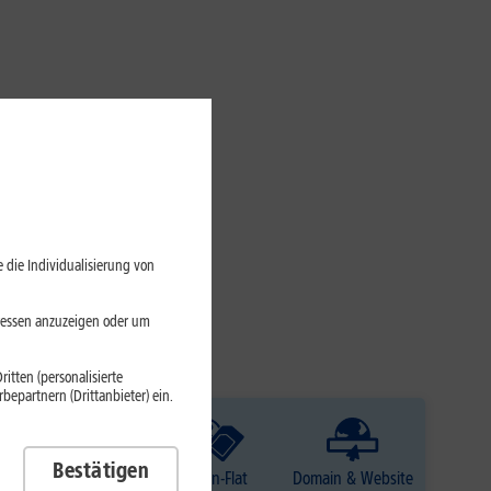
 die Individualisierung von
eressen anzuzeigen oder um
itten (personalisierte
epartnern (Drittanbieter) ein.
Bestätigen
TV
Daten-Flat
Domain & Website