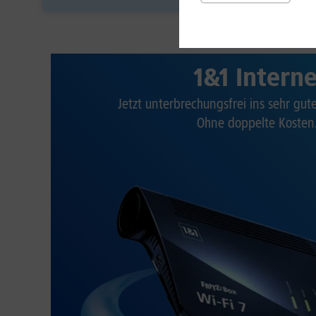
1&1 Intern
Jetzt unterbrechungsfrei ins sehr gu
Ohne doppelte Kosten