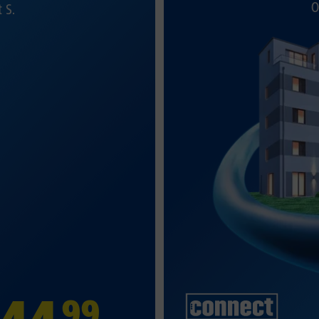
O
t S.
99