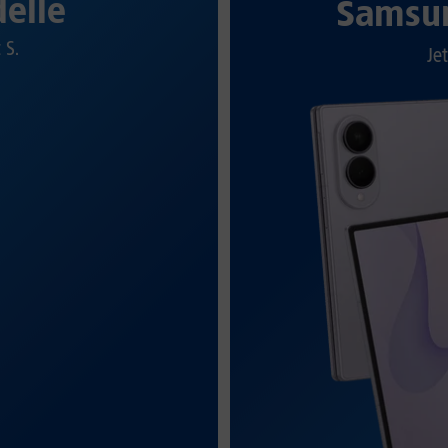
elle
Samsun
t S.
Jet