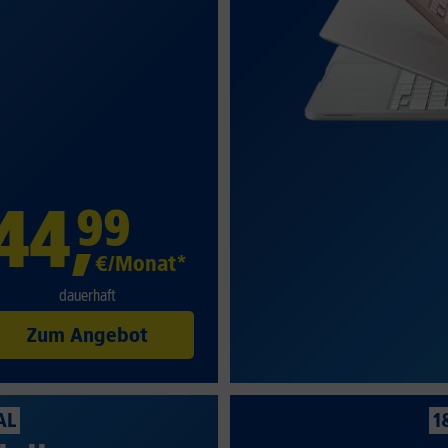
44
,
99
€/Monat*
dauerhaft
Zum Angebot
AL
1