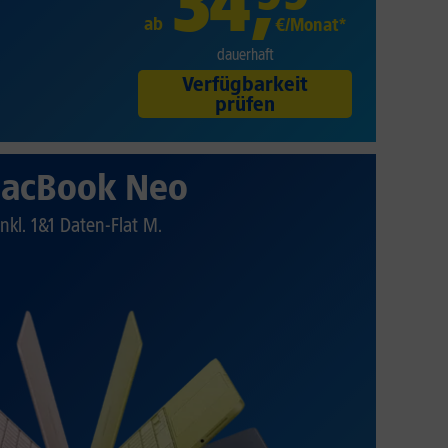
34
,
ab
€/Monat*
dauerhaft
Verfügbarkeit
prüfen
acBook Neo
Inkl. 1&1 Daten-Flat M.