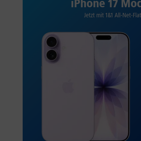
iPhone 17 Mod
Jetzt mit 1&1 All-Net-Fla