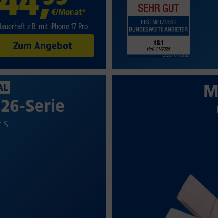
44
,
€/Monat*
dauerhaft z.B. mit iPhone 17 Pro
Zum Angebot
M
AL
26-Serie
t S.