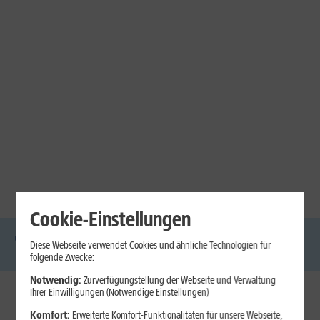
Cookie-Einstellungen
Diese Webseite verwendet Cookies und ähnliche Technologien für
DSL
Glasfaser
Internet
Handys
Mobilfunk-
Laptops
Tablets
folgende Zwecke:
Tarife
Notwendig:
Zurverfügungstellung der Webseite und Verwaltung
Ihrer Einwilligungen (Notwendige Einstellungen)
1&1 Internet
Komfort:
Erweiterte Komfort-Funktionalitäten für unsere Webseite,