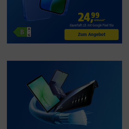
24
,
99
€/Monat*
dauerhaft z.B. mit Google Pixel 10a
Zum Angebot