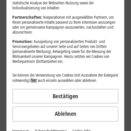
Jetzt unterbrechungsfrei ins sehr gute Netz wechseln.
statistische Analyse der Webseiten-Nutzung sowie die
Individualisierung von Inhalten
Ohne doppelte Kosten.*
Partnerschaften:
Kooperationen mit ausgewählten Partnern, um
Ihnen personalisierte Inhalte passend zu Ihren Interessen anzuzeigen
oder um gemeinsame Kampagnen auszuwerten, nachzuhalten und
abzurechnen.
Promotion:
Ausspielung von personalisierten Produkt- und
Serviceangeboten auf unserer Seite und auf Seiten von Dritten
(personalisierte Werbung), Retargeting sowie für die Messung der
Wirksamkeit unserer Kampagnen. Hierzu setzten wir Cookies von
Werbepartnern (Drittanbieter) ein.
Sie können die Verwendung von Cookies (mit Ausnahme der Kategorie
hier
notwendig)
auch einzeln auswählen oder ablehnen.
Bestätigen
29
,
99
€/Monat*
ab
dauerhaft
Ablehnen
Verfügbarkeit prüfen