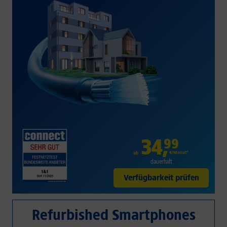
34
,
99
€/Monat*
ab
dauerhaft
Verfügbarkeit prüfen
Refurbished Smartphones