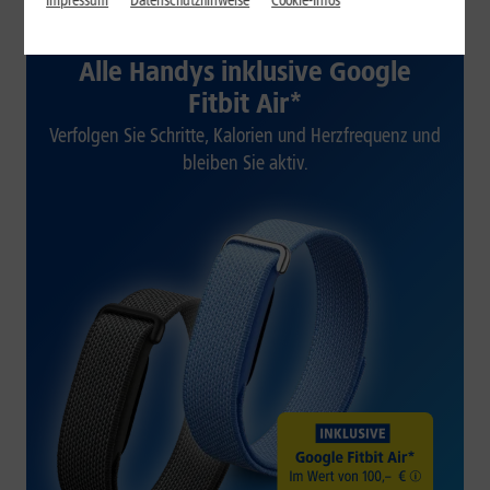
Impressum
Datenschutzhinweise
Cookie-Infos
1&1 SOMMER-SPECIAL
Alle Handys inklusive Google
Fitbit Air*
Verfolgen Sie Schritte, Kalorien und Herzfrequenz und
bleiben Sie aktiv.