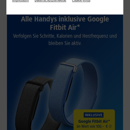
Impressum
Datenschutzhinweise
Cookie-Infos
1&1 SOMMER-SPECIAL
Alle Handys inklusive Google
Fitbit Air*
Verfolgen Sie Schritte, Kalorien und Herzfrequenz und
bleiben Sie aktiv.