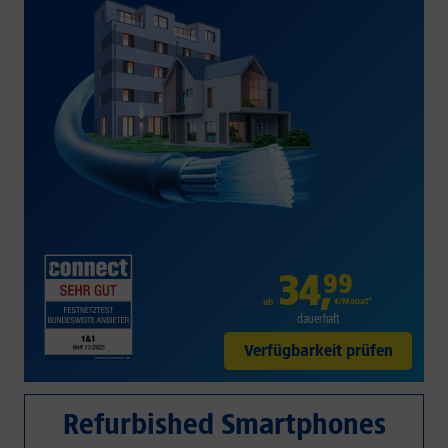
34
,
99
€/Monat*
ab
dauerhaft
Verfügbarkeit prüfen
Refurbished Smartphones