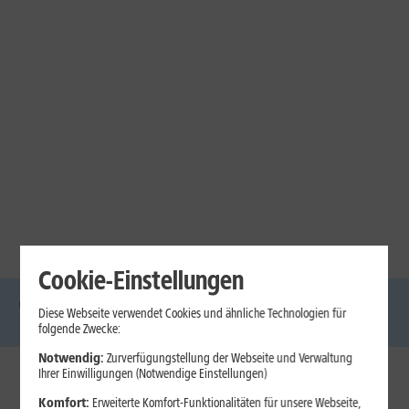
Cookie-Einstellungen
Diese Webseite verwendet Cookies und ähnliche Technologien für
DSL
Glasfaser
Internet
Handys
Mobilfunk-
Laptops
Tablets
folgende Zwecke:
Tarife
Notwendig:
Zurverfügungstellung der Webseite und Verwaltung
Ihrer Einwilligungen (Notwendige Einstellungen)
1&1 Internet
Komfort:
Erweiterte Komfort-Funktionalitäten für unsere Webseite,