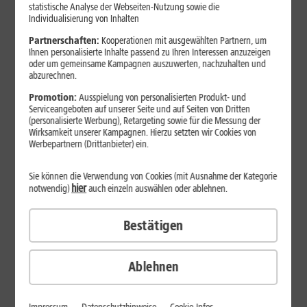
Jetzt unterbrechungsfrei ins sehr gute Netz wechseln.
statistische Analyse der Webseiten-Nutzung sowie die
Individualisierung von Inhalten
Ohne doppelte Kosten.*
Partnerschaften:
Kooperationen mit ausgewählten Partnern, um
Ihnen personalisierte Inhalte passend zu Ihren Interessen anzuzeigen
oder um gemeinsame Kampagnen auszuwerten, nachzuhalten und
abzurechnen.
Promotion:
Ausspielung von personalisierten Produkt- und
Serviceangeboten auf unserer Seite und auf Seiten von Dritten
(personalisierte Werbung), Retargeting sowie für die Messung der
Wirksamkeit unserer Kampagnen. Hierzu setzten wir Cookies von
Werbepartnern (Drittanbieter) ein.
Sie können die Verwendung von Cookies (mit Ausnahme der Kategorie
hier
notwendig)
auch einzeln auswählen oder ablehnen.
Bestätigen
29
,
99
€/Monat*
ab
dauerhaft
Ablehnen
Verfügbarkeit prüfen