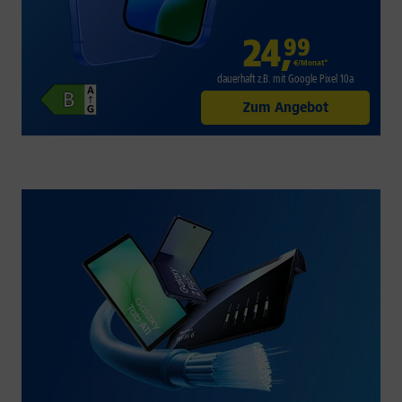
24
,
99
€/Monat*
dauerhaft z.B. mit Google Pixel 10a
Zum Angebot