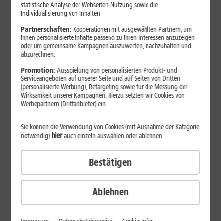
Jetzt unterbrechungsfrei ins sehr gute Netz wechseln.
statistische Analyse der Webseiten-Nutzung sowie die
Individualisierung von Inhalten
Ohne doppelte Kosten.*
Partnerschaften:
Kooperationen mit ausgewählten Partnern, um
Ihnen personalisierte Inhalte passend zu Ihren Interessen anzuzeigen
oder um gemeinsame Kampagnen auszuwerten, nachzuhalten und
abzurechnen.
Promotion:
Ausspielung von personalisierten Produkt- und
Serviceangeboten auf unserer Seite und auf Seiten von Dritten
(personalisierte Werbung), Retargeting sowie für die Messung der
Wirksamkeit unserer Kampagnen. Hierzu setzten wir Cookies von
Werbepartnern (Drittanbieter) ein.
Sie können die Verwendung von Cookies (mit Ausnahme der Kategorie
hier
notwendig)
auch einzeln auswählen oder ablehnen.
Bestätigen
29
,
99
€/Monat*
ab
dauerhaft
Ablehnen
Verfügbarkeit prüfen