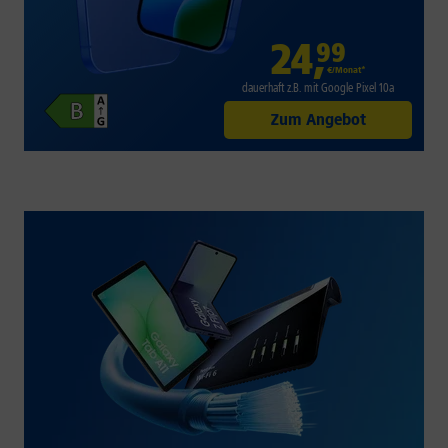
24
,
99
€/Monat*
dauerhaft z.B. mit Google Pixel 10a
Zum Angebot