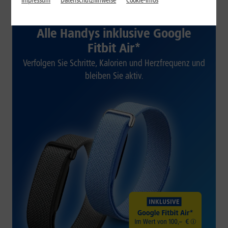
Impressum
Datenschutzhinweise
Cookie-Infos
1&1 SOMMER-SPECIAL
Alle Handys inklusive Google
Fitbit Air*
Verfolgen Sie Schritte, Kalorien und Herzfrequenz und
bleiben Sie aktiv.