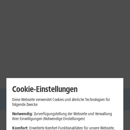
Cookie-Einstellungen
Diese Webseite verwendet Cookies und ähnliche Technologien für
DSL
Glasfaser
Internet
Handys
Mobilfunk-
Laptops
Tablets
folgende Zwecke:
Tarife
Notwendig:
Zurverfügungstellung der Webseite und Verwaltung
Ihrer Einwilligungen (Notwendige Einstellungen)
1&1 Internet
Komfort:
Erweiterte Komfort-Funktionalitäten für unsere Webseite,