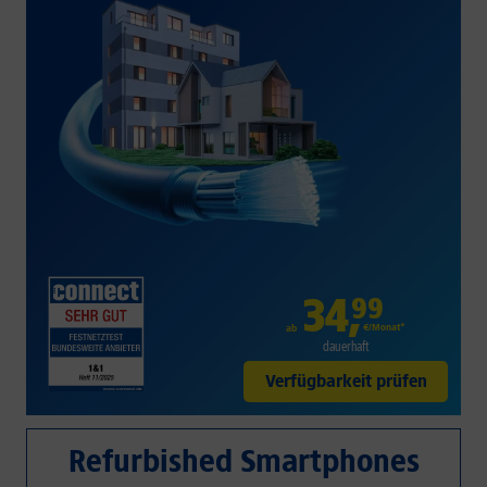
34
,
99
€/Monat*
ab
dauerhaft
Verfügbarkeit prüfen
Refurbished Smartphones