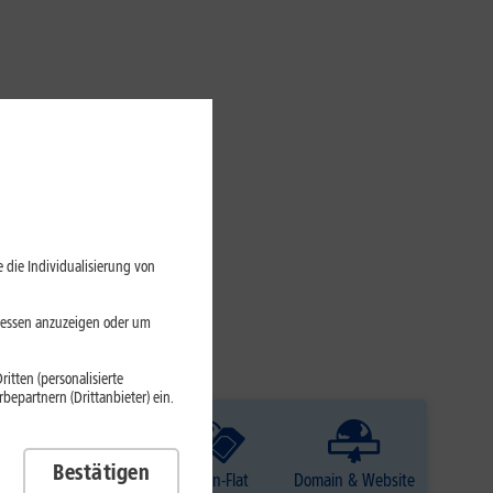
 die Individualisierung von
eressen anzuzeigen oder um
itten (personalisierte
epartnern (Drittanbieter) ein.
Bestätigen
TV
Daten-Flat
Domain & Website