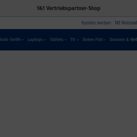
1&1 Vertriebspartner-Shop
Kunden werben
1&1 Webmail
funk-Tarife
Laptops
Tablets
TV
Daten-Flat
Domain & Web
1&1 SOMMER-SPECIAL
Farbelhaft
Jetzt alle iPhone-Modelle zum
Dauertiefpreis sichern.*