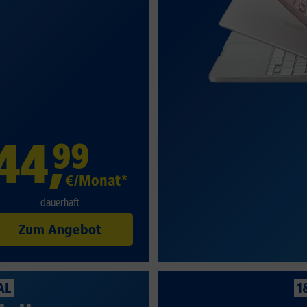
44
,
99
€/Monat*
dauerhaft
Zum Angebot
AL
1