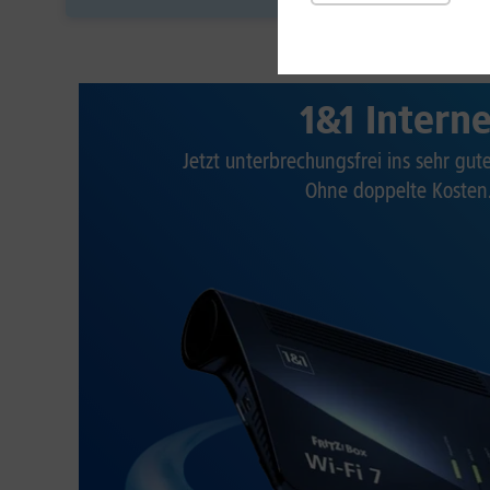
1&1 Intern
Jetzt unterbrechungsfrei ins sehr gu
Ohne doppelte Kosten