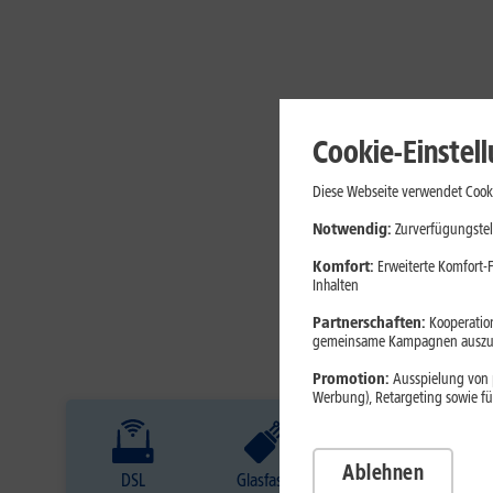
Cookie-Einstel
Diese Webseite verwendet Cooki
Notwendig:
Zurverfügungstel
Komfort:
Erweiterte Komfort-F
Inhalten
Partnerschaften:
Kooperation
gemeinsame Kampagnen auszuw
Promotion:
Ausspielung von p
Werbung), Retargeting sowie fü
Ablehnen
DSL
Glasfaser
Internet