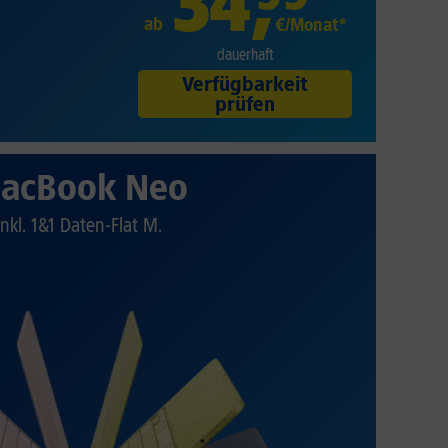
34
,
ab
€/Monat*
dauerhaft
Verfügbarkeit
prüfen
acBook Neo
Inkl. 1&1 Daten-Flat M.