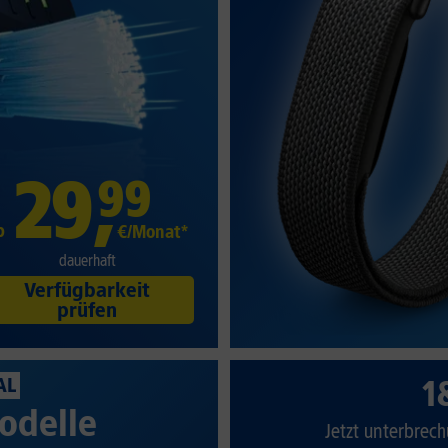
29
,
99
b
€/Monat*
dauerhaft
Verfügbarkeit
prüfen
1
AL
odelle
Jetzt unterbrech