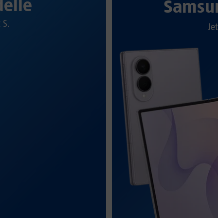
elle
Samsun
t S.
Jet