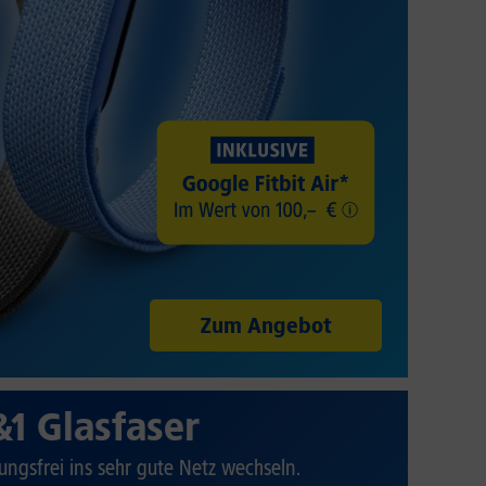
Zum Angebot
&1 Glasfaser
ungsfrei ins sehr gute Netz wechseln.