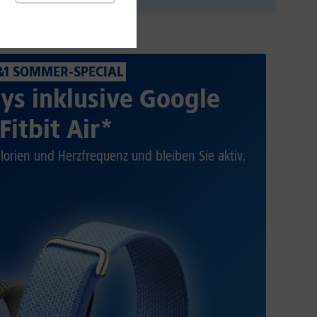
&1 SOMMER-SPECIAL
ys inklusive Google
Fitbit Air*
alorien und Herzfrequenz und bleiben Sie aktiv.