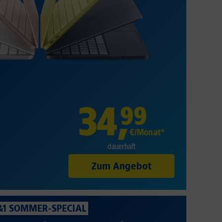
34
,
99
€/Monat*
dauerhaft
Zum Angebot
&1 SOMMER-SPECIAL