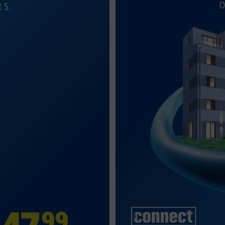
O
t S.
99