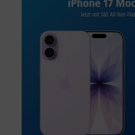
iPhone 17 Mod
Jetzt mit 1&1 All-Net-Fla