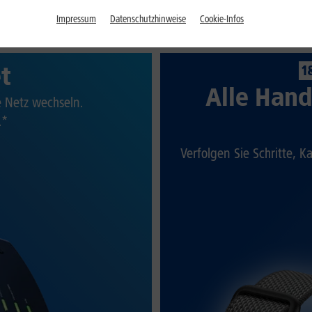
Impressum
Datenschutzhinweise
Cookie-Infos
et
1
Alle Hand
te Netz wechseln.
.*
Verfolgen Sie Schritte, K