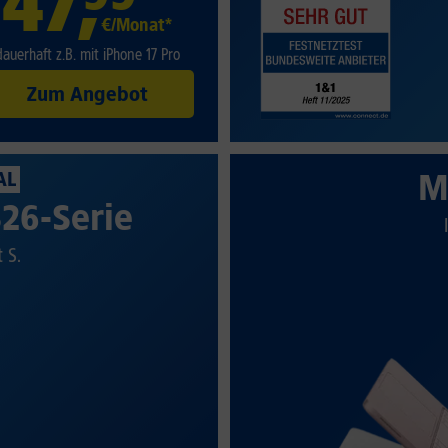
47
,
€/Monat*
dauerhaft z.B. mit iPhone 17 Pro
Zum Angebot
M
AL
26-Serie
t S.