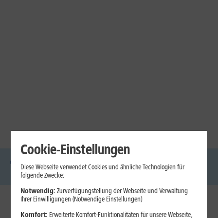
Cookie-Einstellungen
Diese Webseite verwendet Cookies und ähnliche Technologien für
DSL
Glasfaser
Internet
Handys
Mobilfunk-
Laptops
Tablets
folgende Zwecke:
Tarife
Notwendig:
Zurverfügungstellung der Webseite und Verwaltung
Ihrer Einwilligungen (Notwendige Einstellungen)
1&1 Internet
Komfort:
Erweiterte Komfort-Funktionalitäten für unsere Webseite,