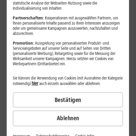
Jetzt unterbrechungsfrei ins sehr gute Netz wechseln.
statistische Analyse der Webseiten-Nutzung sowie die
Individualisierung von Inhalten
Ohne doppelte Kosten.*
Partnerschaften:
Kooperationen mit ausgewählten Partnern, um
Ihnen personalisierte Inhalte passend zu Ihren Interessen anzuzeigen
oder um gemeinsame Kampagnen auszuwerten, nachzuhalten und
abzurechnen.
Promotion:
Ausspielung von personalisierten Produkt- und
Serviceangeboten auf unserer Seite und auf Seiten von Dritten
(personalisierte Werbung), Retargeting sowie für die Messung der
Wirksamkeit unserer Kampagnen. Hierzu setzten wir Cookies von
Werbepartnern (Drittanbieter) ein.
Sie können die Verwendung von Cookies (mit Ausnahme der Kategorie
hier
notwendig)
auch einzeln auswählen oder ablehnen.
Bestätigen
29
,
99
€/Monat*
ab
dauerhaft
Ablehnen
Verfügbarkeit prüfen