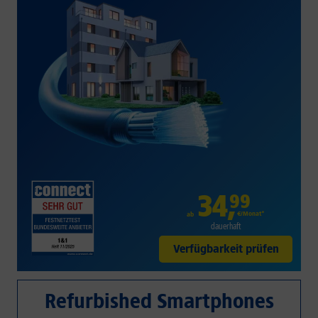
34
,
99
€/Monat*
ab
dauerhaft
Verfügbarkeit prüfen
Refurbished Smartphones