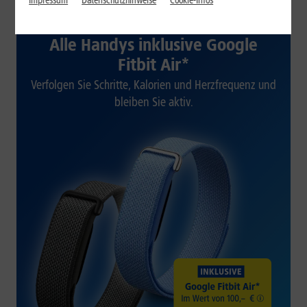
Impressum
Datenschutzhinweise
Cookie-Infos
1&1 SOMMER-SPECIAL
Alle Handys inklusive Google
Fitbit Air*
Verfolgen Sie Schritte, Kalorien und Herzfrequenz und
bleiben Sie aktiv.