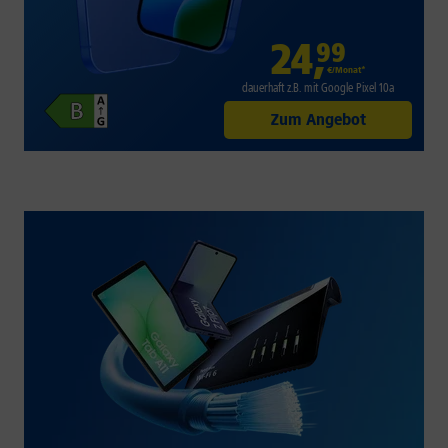
24
,
99
€/Monat*
dauerhaft z.B. mit Google Pixel 10a
Zum Angebot