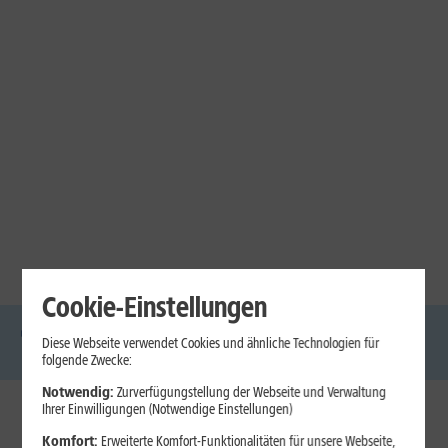
Cookie-Einstellungen
Diese Webseite verwendet Cookies und ähnliche Technologien für
DSL
Glasfaser
Internet
Handys
Mobilfunk-
Laptops
Tablets
folgende Zwecke:
Tarife
Notwendig:
Zurverfügungstellung der Webseite und Verwaltung
Ihrer Einwilligungen (Notwendige Einstellungen)
1&1 Internet
Komfort:
Erweiterte Komfort-Funktionalitäten für unsere Webseite,