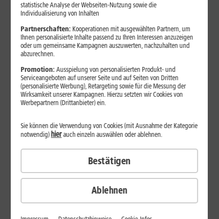
Jetzt unterbrechungsfrei ins sehr gute Netz wechseln.
statistische Analyse der Webseiten-Nutzung sowie die
Individualisierung von Inhalten
Ohne doppelte Kosten.*
Partnerschaften:
Kooperationen mit ausgewählten Partnern, um
Ihnen personalisierte Inhalte passend zu Ihren Interessen anzuzeigen
oder um gemeinsame Kampagnen auszuwerten, nachzuhalten und
abzurechnen.
Promotion:
Ausspielung von personalisierten Produkt- und
Serviceangeboten auf unserer Seite und auf Seiten von Dritten
(personalisierte Werbung), Retargeting sowie für die Messung der
Wirksamkeit unserer Kampagnen. Hierzu setzten wir Cookies von
Werbepartnern (Drittanbieter) ein.
Sie können die Verwendung von Cookies (mit Ausnahme der Kategorie
hier
notwendig)
auch einzeln auswählen oder ablehnen.
Bestätigen
29
,
99
€/Monat*
ab
dauerhaft
Ablehnen
Verfügbarkeit prüfen