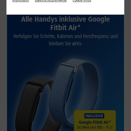
Impressum
Datenschutzhinweise
Cookie-Infos
1&1 SOMMER-SPECIAL
Alle Handys inklusive Google
Fitbit Air*
Verfolgen Sie Schritte, Kalorien und Herzfrequenz und
bleiben Sie aktiv.