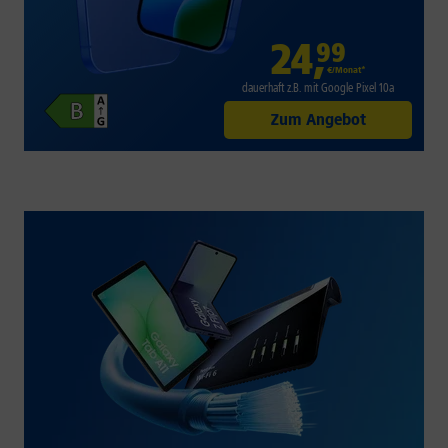
24
,
99
€/Monat*
dauerhaft z.B. mit Google Pixel 10a
Zum Angebot