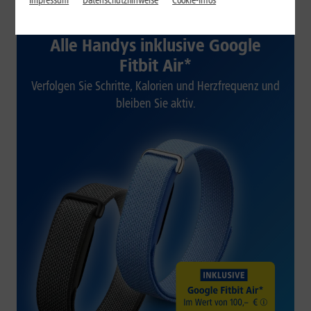
Impressum
Datenschutzhinweise
Cookie-Infos
1&1 SOMMER-SPECIAL
Alle Handys inklusive Google
Fitbit Air*
Verfolgen Sie Schritte, Kalorien und Herzfrequenz und
bleiben Sie aktiv.