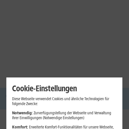
Cookie-Einstellungen
Diese Webseite verwendet Cookies und ähnliche Technologien für
DSL
Glasfaser
Internet
Handys
Mobilfunk-
Laptops
Tablets
folgende Zwecke:
Tarife
Notwendig:
Zurverfügungstellung der Webseite und Verwaltung
Ihrer Einwilligungen (Notwendige Einstellungen)
1&1 Internet
Komfort:
Erweiterte Komfort-Funktionalitäten für unsere Webseite,