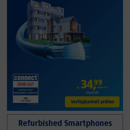
34
,
99
€/Monat*
ab
dauerhaft
Verfügbarkeit prüfen
Refurbished Smartphones