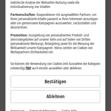
Jetzt unterbrechungsfrei ins sehr gute Netz wechseln.
statistische Analyse der Webseiten-Nutzung sowie die
Individualisierung von Inhalten
Ohne doppelte Kosten.*
Partnerschaften:
Kooperationen mit ausgewählten Partnern, um
Ihnen personalisierte Inhalte passend zu Ihren Interessen anzuzeigen
oder um gemeinsame Kampagnen auszuwerten, nachzuhalten und
abzurechnen.
Promotion:
Ausspielung von personalisierten Produkt- und
Serviceangeboten auf unserer Seite und auf Seiten von Dritten
(personalisierte Werbung), Retargeting sowie für die Messung der
Wirksamkeit unserer Kampagnen. Hierzu setzten wir Cookies von
Werbepartnern (Drittanbieter) ein.
Sie können die Verwendung von Cookies (mit Ausnahme der Kategorie
hier
notwendig)
auch einzeln auswählen oder ablehnen.
Bestätigen
29
,
99
€/Monat*
ab
dauerhaft
Ablehnen
Verfügbarkeit prüfen