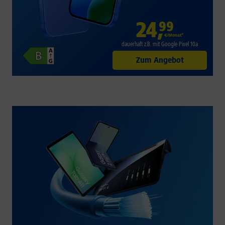
24
,
99
€/Monat*
dauerhaft z.B. mit Google Pixel 10a
Zum Angebot