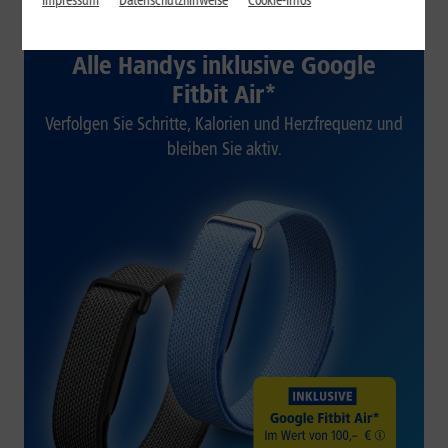
Impressum
Datenschutzhinweise
Cookie-Infos
1&1 SOMMER-SPECIAL
Alle Handys inklusive Google
Fitbit Air*
Verfolgen Sie Schritte, Kalorien und Herzfrequenz und
bleiben Sie aktiv.