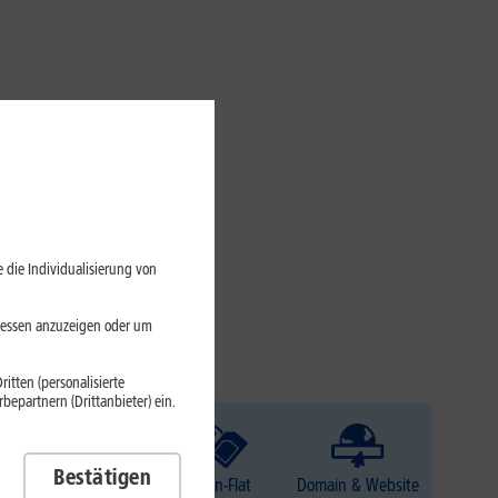
 die Individualisierung von
eressen anzuzeigen oder um
itten (personalisierte
epartnern (Drittanbieter) ein.
Bestätigen
TV
Daten-Flat
Domain & Website