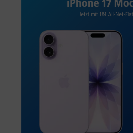
iPhone 17 Mod
Jetzt mit 1&1 All-Net-Fla