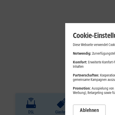
Cookie-Einstel
Diese Webseite verwendet Cooki
Notwendig:
Zurverfügungstel
Komfort:
Erweiterte Komfort-F
Inhalten
Partnerschaften:
Kooperation
gemeinsame Kampagnen auszuw
Promotion:
Ausspielung von p
Werbung), Retargeting sowie fü
Ablehnen
DSL
Glasfaser
Internet