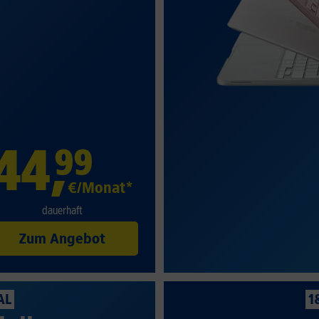
44
,
99
€/Monat*
dauerhaft
Zum Angebot
AL
1