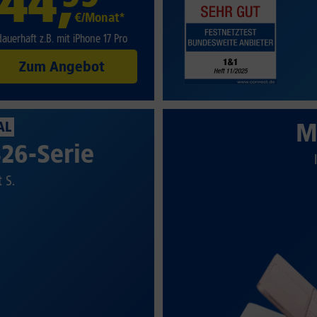
44
,
€/Monat*
dauerhaft z.B. mit iPhone 17 Pro
Zum Angebot
M
AL
26-Serie
t S.