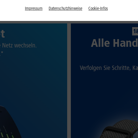
Impressum
Datenschutzhinweise
Cookie-Infos
et
1
Alle Hand
te Netz wechseln.
.*
Verfolgen Sie Schritte, K