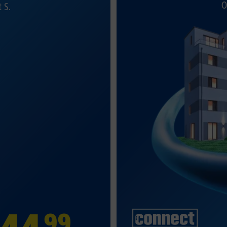
O
t S.
99