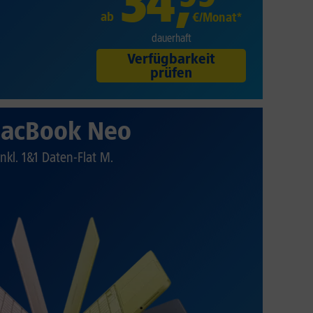
34
,
ab
€/Monat*
dauerhaft
Verfügbarkeit
prüfen
acBook Neo
Inkl. 1&1 Daten-Flat M.