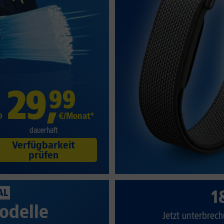
29
,
99
b
€/Monat*
dauerhaft
Verfügbarkeit
prüfen
1
AL
odelle
Jetzt unterbrech