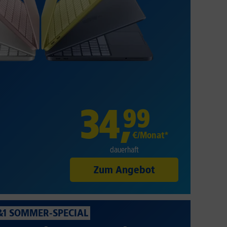
34
,
99
€/Monat*
dauerhaft
Zum Angebot
&1 SOMMER-SPECIAL