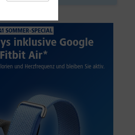
&1 SOMMER-SPECIAL
ys inklusive Google
Fitbit Air*
alorien und Herzfrequenz und bleiben Sie aktiv.