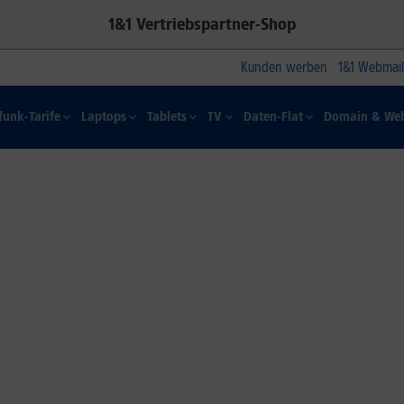
1&1 Vertriebspartner-Shop
Kunden werben
1&1 Webmail
funk-Tarife
Laptops
Tablets
TV
Daten-Flat
Domain & Web
1&1 SOMMER-SPECIAL
Farbelhaft
Jetzt alle iPhone-Modelle zum
Dauertiefpreis sichern.*