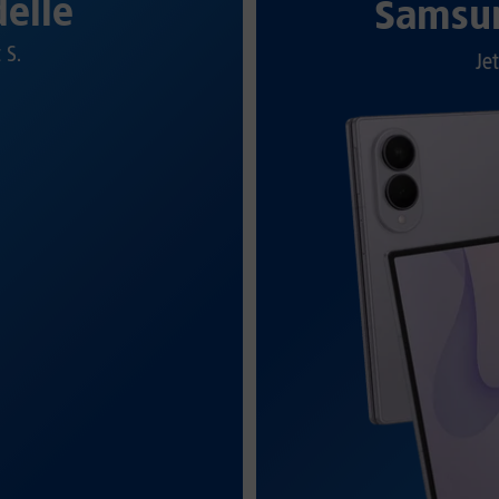
elle
Samsun
t S.
Jet