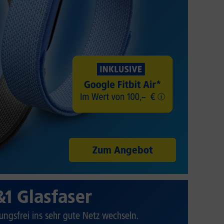
Zum Angebot
&1 Glasfaser
ungsfrei ins sehr gute Netz wechseln.