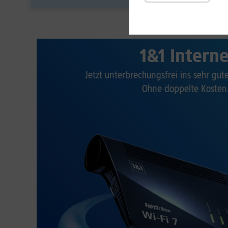
1&1 Intern
Jetzt unterbrechungsfrei ins sehr gu
Ohne doppelte Kosten