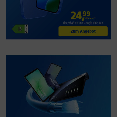
24
,
99
€/Monat*
dauerhaft z.B. mit Google Pixel 10a
Zum Angebot