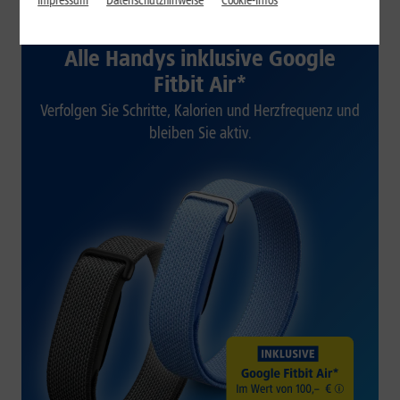
Impressum
Datenschutzhinweise
Cookie-Infos
1&1 SOMMER-SPECIAL
Alle Handys inklusive Google
Fitbit Air*
Verfolgen Sie Schritte, Kalorien und Herzfrequenz und
bleiben Sie aktiv.