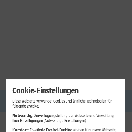
Cookie-Einstellungen
Diese Webseite verwendet Cookies und ähnliche Technologien für
DSL
Glasfaser
Internet
Handys
Mobilfunk-
Laptops
Tablets
folgende Zwecke:
Tarife
Notwendig:
Zurverfügungstellung der Webseite und Verwaltung
Ihrer Einwilligungen (Notwendige Einstellungen)
1&1 Internet
Komfort:
Erweiterte Komfort-Funktionalitäten für unsere Webseite,