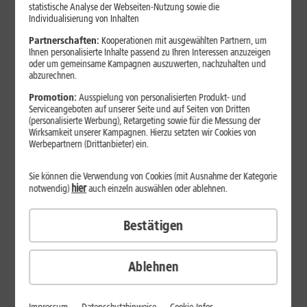
Jetzt unterbrechungsfrei ins sehr gute Netz wechseln.
statistische Analyse der Webseiten-Nutzung sowie die
Individualisierung von Inhalten
Ohne doppelte Kosten.*
Partnerschaften:
Kooperationen mit ausgewählten Partnern, um
Ihnen personalisierte Inhalte passend zu Ihren Interessen anzuzeigen
oder um gemeinsame Kampagnen auszuwerten, nachzuhalten und
abzurechnen.
Promotion:
Ausspielung von personalisierten Produkt- und
Serviceangeboten auf unserer Seite und auf Seiten von Dritten
(personalisierte Werbung), Retargeting sowie für die Messung der
Wirksamkeit unserer Kampagnen. Hierzu setzten wir Cookies von
Werbepartnern (Drittanbieter) ein.
Sie können die Verwendung von Cookies (mit Ausnahme der Kategorie
hier
notwendig)
auch einzeln auswählen oder ablehnen.
Bestätigen
29
,
99
€/Monat*
ab
dauerhaft
Ablehnen
Verfügbarkeit prüfen