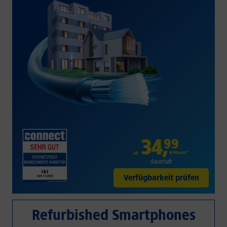
34
,
99
€/Monat*
ab
dauerhaft
Verfügbarkeit prüfen
Refurbished Smartphones